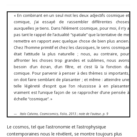
de
publiée :
category:
la
publication :
« En combinant en un seul mot les deux adjectifs cosmique et
comique, j’ai essayé de rassembler différentes choses
auxquelles je tiens. Dans l’élément cosmique, pour moi, il n’y a
pas tant le rappel de l’actualité “spatiale” que la tentative de me
remettre en rapport avec quelque chose de bien plus ancien.
Chez l’homme primitif et chez les classiques, le sens cosmique
était l’attitude la plus naturelle ; nous, au contraire, pour
affronter les choses trop grandes et sublimes, nous avons
besoin d’un écran, d’un filtre, et c’est là la fonction du
comique. Pour parvenir à penser à des thèmes si importants,
on doit faire semblant de plaisanter ; et même : atteindre une
telle légèreté d’esprit que l’on réussisse à en plaisanter
vraiment est l’unique façon de se rapprocher d’une pensée à
échelle “cosmique”. »
Italo Calvino, Cosmicomics, Folio, 2013 ; note de l’auteur, p. 9
Le cosmos, tel que l’astronomie et l’astrophysique
contemporaines nous le révèlent, se montre toujours plus