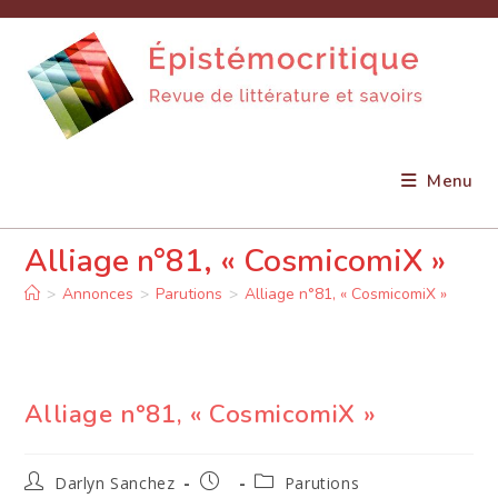
Skip
to
content
Menu
Alliage n°81, « CosmicomiX »
>
Annonces
>
Parutions
>
Alliage n°81, « CosmicomiX »
Alliage n°81, « CosmicomiX »
Auteur/autrice
Publication
Post
Darlyn Sanchez
Parutions