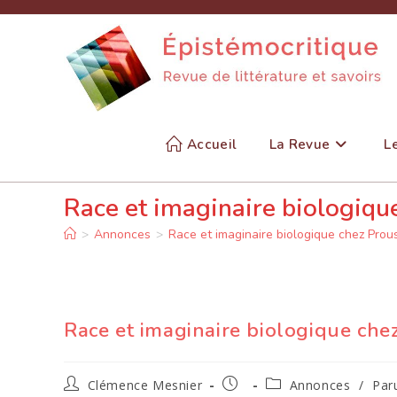
Skip
to
content
Accueil
La Revue
L
Race et imaginaire biologiqu
>
Annonces
>
Race et imaginaire biologique chez Prou
Race et imaginaire biologique che
Auteur/autrice
Publication
Post
Clémence Mesnier
Annonces
/
Par