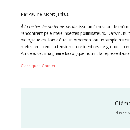
de
publiée :
category:
la
publication :
Par Pauline Moret-Jankus.
À la recherche du temps perdu
tisse un écheveau de thèmes i
rencontrent pêle-mêle insectes pollinisateurs, Darwin, h
biologique est loin d’être un ornement ou un simple miroir
mettre en scène la tension entre identités de groupe – on p
Au-delà, cet imaginaire biologique nourrit la représentation l
Classiques Garnier
Cléme
Plus de p