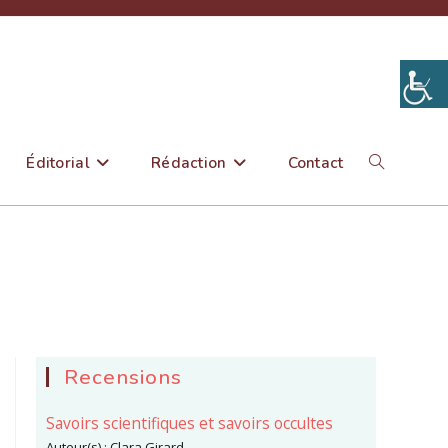
Éditorial
Rédaction
Contact
Toggle
website
search
Recensions
Savoirs scientifiques et savoirs occultes
Auteur(s) :
Clara Girard