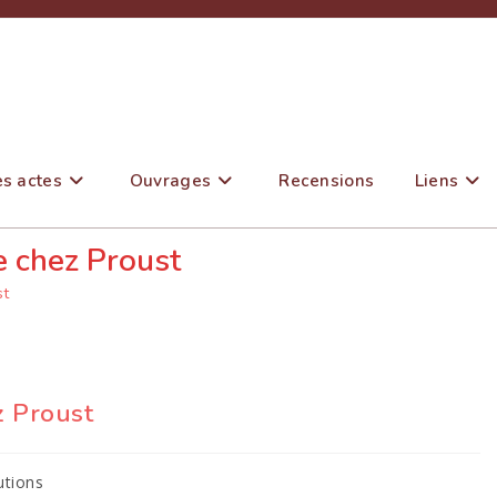
es actes
Ouvrages
Recensions
Liens
e chez Proust
st
z Proust
utions