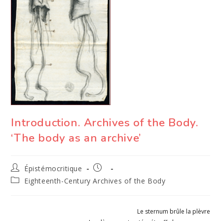
Introduction. Archives of the Body.
‘The body as an archive’
Auteur/autrice
Publication
Épistémocritique
de
publiée :
Post
Eighteenth-Century Archives of the Body
la
category:
publication :
Le sternum brûle la plèvre