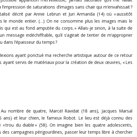
à l’impression de saturations d’images sans chair qui m’envahissait ?
italisé décrit par Annie Lebrun et Juri Armanda (14) où « aussitôt
ns le monde entier. (…) On ne consomme plus les images mais le
ui est au fond amputée du corps. » Allais-je sinon, à la suite de
un message indéchiffrable, qu’il s’agirait de tenter de m’approprier
du dans l’épaisseur du temps ?
éflexions ayant ponctué ma recherche artistique autour de ce retour
s ayant servis de matériaux pour la création de deux œuvres, « Les
 Au nombre de quatre, Marcel Ravidat (18 ans), Jacques Marsal
 ans) et leur chien, le fameux Robot. Le lieu est déjà connu des
é « trou du diable » (58). On imagine bien les quatre adolescents,
rais des campagnes périgourdines, passer leur temps libre à chercher