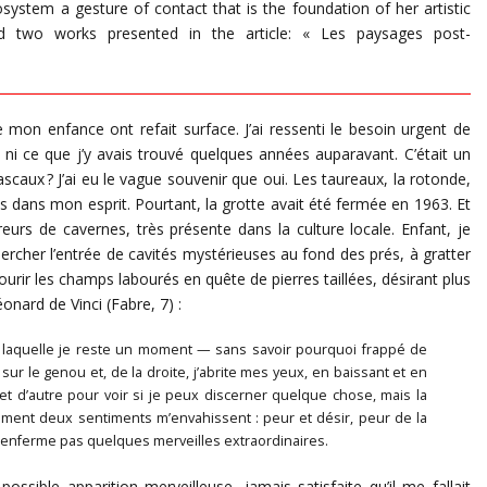
osystem a gesture of contact that is the foundation of her artistic
ed two works presented in the article: « Les paysages post-
 mon enfance ont refait surface. J’ai ressenti le besoin urgent de
er, ni ce que j’y avais trouvé quelques années auparavant. C’était un
ascaux ? J’ai eu le vague souvenir que oui. Les taureaux, la rotonde,
ts dans mon esprit. Pourtant, la grotte avait été fermée en 1963. Et
vreurs de cavernes, très présente dans la culture locale. Enfant, je
rcher l’entrée de cavités mystérieuses au fond des prés, à gratter
ourir les champs labourés en quête de pierres taillées, désirant plus
nard de Vinci (Fabre, 7) :
t laquelle je reste un moment — sans savoir pourquoi frappé de
sur le genou et, de la droite, j’abrite mes yeux, en baissant et en
t d’autre pour voir si je peux discerner quelque chose, mais la
ent deux sentiments m’envahissent : peur et désir, peur de la
 n’enferme pas quelques merveilles extraordinaires.
possible apparition merveilleuse, jamais satisfaite qu’il me fallait