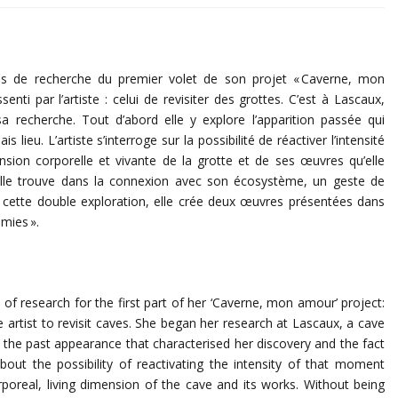
 axes de recherche du premier volet de son projet « Caverne, mon
senti par l’artiste : celui de revisiter des grottes. C’est à Lascaux,
sa recherche. Tout d’abord elle y explore l’apparition passée qui
s lieu. L’artiste s’interroge sur la possibilité de réactiver l’intensité
nsion corporelle et vivante de la grotte et de ses œuvres qu’elle
, elle trouve dans la connexion avec son écosystème, un geste de
e cette double exploration, elle crée deux œuvres présentées dans
omies ».
nes of research for the first part of her ‘Caverne, mon amour’ project:
he artist to revisit caves. She began her research at Lascaux, a cave
g the past appearance that characterised her discovery and the fact
out the possibility of reactivating the intensity of that moment
poreal, living dimension of the cave and its works. Without being