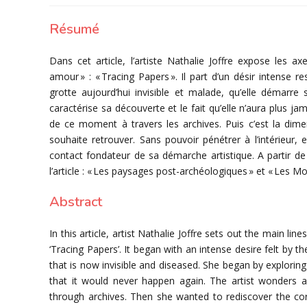
la
publication :
Résumé
Dans cet article, l’artiste Nathalie Joffre expose les
amour » : « Tracing Papers ». Il part d’un désir intense res
grotte aujourd’hui invisible et malade, qu’elle démarre 
caractérise sa découverte et le fait qu’elle n’aura plus jamai
de ce moment à travers les archives. Puis c’est la dime
souhaite retrouver. Sans pouvoir pénétrer à l’intérieur
contact fondateur de sa démarche artistique. A partir d
l’article : « Les paysages post-archéologiques » et « Les M
Abstract
In this article, artist Nathalie Joffre sets out the main li
‘Tracing Papers’. It began with an intense desire felt by t
that is now invisible and diseased. She began by explorin
that it would never happen again. The artist wonders ab
through archives. Then she wanted to rediscover the cor