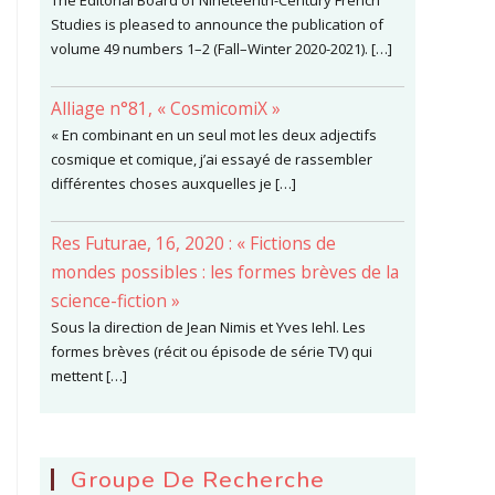
The Editorial Board of Nineteenth-Century French
Studies is pleased to announce the publication of
volume 49 numbers 1–2 (Fall–Winter 2020-2021). […]
Alliage n°81, « CosmicomiX »
« En combinant en un seul mot les deux adjectifs
cosmique et comique, j’ai essayé de rassembler
différentes choses auxquelles je […]
Res Futurae, 16, 2020 : « Fictions de
mondes possibles : les formes brèves de la
science-fiction »
Sous la direction de Jean Nimis et Yves Iehl. Les
formes brèves (récit ou épisode de série TV) qui
mettent […]
Groupe De Recherche