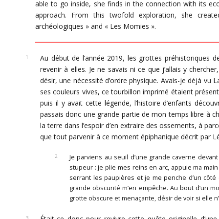
able to go inside, she finds in the connection with its ec
approach. From this twofold exploration, she creat
archéologiques » and « Les Momies ».
Au début de l’année 2019, les grottes préhistoriques de
revenir à elles. Je ne savais ni ce que j’allais y cherch
désir, une nécessité d’ordre physique. Avais-je déjà vu L
ses couleurs vives, ce tourbillon imprimé étaient présen
puis il y avait cette légende, l’histoire d’enfants décou
passais donc une grande partie de mon temps libre à che
la terre dans l’espoir d’en extraire des ossements, à parc
que tout parvenir à ce moment épiphanique décrit par Léo
Je parviens au seuil d’une grande caverne devan
stupeur : je plie mes reins en arc, appuie ma main 
serrant les paupières et je me penche d’un côté e
grande obscurité m’en empêche. Au bout d’un mom
grotte obscure et menaçante, désir de voir si elle
Était-ce donc pour revivre cette quête originelle d’une 