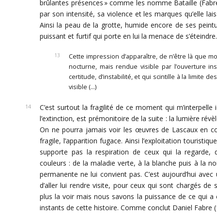
brûlantes présences » comme les nomme Bataille (Fabre, 7
par son intensité, sa violence et les marques qu’elle lais
Ainsi la peau de la grotte, humide encore de ses peintu
puissant et furtif qui porte en lui la menace de s’éteindr
Cette impression d’apparaître, de n’être là que mo
nocturne, mais rendue visible par l’ouverture ins
certitude, d’instabilité, et qui scintille à la limi
visible (…)
C’est surtout la fragilité de ce moment qui m’interpelle ic
l’extinction, est prémonitoire de la suite : la lumière rév
On ne pourra jamais voir les œuvres de Lascaux en cont
fragile, l’apparition fugace. Ainsi l’exploitation tourist
supporte pas la respiration de ceux qui la regarde, 
couleurs : de la maladie verte, à la blanche puis à la no
permanente ne lui convient pas. C’est aujourd’hui avec 
d’aller lui rendre visite, pour ceux qui sont chargés 
plus la voir mais nous savons la puissance de ce qui a 
instants de cette histoire. Comme conclut Daniel Fabre (