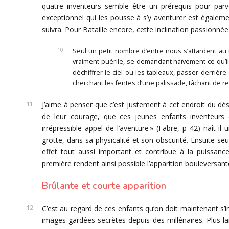
quatre inventeurs semble être un prérequis pour parven
exceptionnel qui les pousse à s’y aventurer est égalem
suivra. Pour Bataille encore, cette inclination passionnée 
Seul un petit nombre d’entre nous s’attardent au 
vraiment puérile, se demandant naïvement ce qu’ils
déchiffrer le ciel ou les tableaux, passer derrièr
cherchant les fentes d’une palissade, tâchant de re
J’aime à penser que c’est justement à cet endroit du désir
de leur courage, que ces jeunes enfants inventeurs et
irrépressible appel de l’aventure » (Fabre, p 42) naît-i
grotte, dans sa physicalité et son obscurité. Ensuite seu
effet tout aussi important et contribue à la puissance
première rendent ainsi possible l’apparition bouleversan
Brûlante et courte apparition
C’est au regard de ces enfants qu’on doit maintenant s’
images gardées secrètes depuis des millénaires. Plus lar