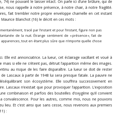
4) ne pouvant le laisser intact. On parle ici d’une brûlure, qui de
se, nous rappelle à notre présence, à notre chair, à notre fragilité.
res, fait trembler notre propre enveloppe charnelle en cet instant
e. Maurice Blanchot (16) le décrit en ces mots :
mentanément, tracé par l’instant et pour l’instant, figure non pas
tantanée de la nuit. Étrange sentiment de « présence », fait de
te des apparences, tout en étant plus sûre que n’importe quelle chose
i. Elle est annonciatrice. La lueur, cet éclairage vacillant et voué à
èle mais si elle ne s’éteint pas, détruit l’apparition même des images.
inu au risque de les faire disparaître. La lueur se doit de rester
ique de Lascaux à partir de 1948 lui sera presque fatale. La pauvre ne
déséquilibrant son écosystème. Elle souffrira successivement en
ire. Lascaux n’existait que pour provoquer l’apparition. L’exposition
une combinaison et parfois des bouteilles d’oxygène qu’il convient
de sa convalescence. Pour les autres, comme moi, nous ne pouvons
eu lieu. Et c’est ainsi que sans cesse, nous revenons aux premiers
11) :