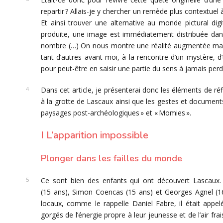
repartir ? Allais-je y chercher un remède plus contextuel 
Et ainsi trouver une alternative au monde pictural dig
produite, une image est immédiatement distribuée da
nombre (…) On nous montre une réalité augmentée mais q
tant d’autres avant moi, à la rencontre d’un mystère, d’
pour peut-être en saisir une partie du sens à jamais per
Dans cet article, je présenterai donc les éléments de r
à la grotte de Lascaux ainsi que les gestes et document
paysages post-archéologiques » et « Momies ».
I L’apparition impossible
Plonger dans les failles du monde
Ce sont bien des enfants qui ont découvert Lascaux.
(15 ans), Simon Coencas (15 ans) et Georges Agnel (16
locaux, comme le rappelle Daniel Fabre, il était appel
gorgés de l’énergie propre à leur jeunesse et de l’air f