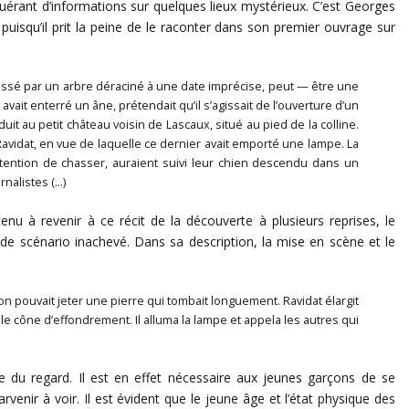
uérant d’informations sur quelques lieux mystérieux. C’est Georges
 puisqu’il prit la peine de le raconter dans son premier ouvrage sur
 laissé par un arbre déraciné à une date imprécise, peut — être une
avait enterré un âne, prétendait qu’il s’agissait de l’ouverture d’un
it au petit château voisin de Lascaux, situé au pied de la colline.
r Ravidat, en vue de laquelle ce dernier avait emporté une lampe. La
’intention de chasser, auraient suivi leur chien descendu dans un
rnalistes (…)
enu à revenir à ce récit de la découverte à plusieurs reprises, le
t de scénario inachevé. Dans sa description, la mise en scène et le
 on pouvait jeter une pierre qui tombait longuement. Ravidat élargit
ur le cône d’effondrement. Il alluma la lampe et appela les autres qui
 du regard. Il est en effet nécessaire aux jeunes garçons de se
enir à voir. Il est évident que le jeune âge et l’état physique des