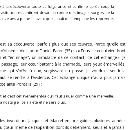
itue à la découverte toute sa fulgurance et confirme après coup la
 visiteurs ressentirent devant la ronde des images surgies de la
 quinze ans à peine — avant que la nuit des temps ne les reprenne.
’est sa découverte, parfois plus que ses œuvres. Parce qu’elle est
m’obsède. Ainsi pour Daniel Fabre (35) : « « Tous ceux qui viendront
on et “en image”, un simulacre de ce contact, de cet échange ». Je
n passage, leur cœur battant à la chamade, leurs yeux émerveillés,
e qui s’offre à eux, surgissant du passé. Je voudrais sentir la
 faut se rendre à l’évidence. Cet échange unique n’aura plus jamais
te ainsi Pontalis (29) :
t et c’est cet avènement-là qu’il faut saluer comme une merveille.
a nostalgie : cela a été et ne sera plus.
ec les inventeurs Jacques et Marcel encore guides plusieurs années
au cœur même de l’apparition dont ils détiennent, seuls et à jamais,