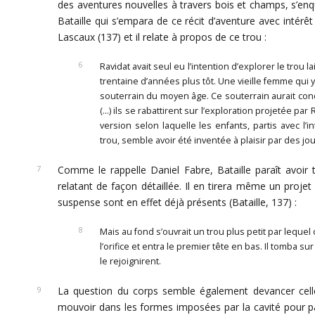
des aventures nouvelles à travers bois et champs, s’enq
Bataille qui s’empara de ce récit d’aventure avec intérêt
Lascaux (137) et il relate à propos de ce trou :
Ravidat avait seul eu l’intention d’explorer le trou
trentaine d’années plus tôt. Une vieille femme qui y 
souterrain du moyen âge. Ce souterrain aurait condu
(…) ils se rabattirent sur l’exploration projetée pa
version selon laquelle les enfants, partis avec l
trou, semble avoir été inventée à plaisir par des jou
Comme le rappelle Daniel Fabre, Bataille paraît avoir t
relatant de façon détaillée. Il en tirera même un proje
suspense sont en effet déjà présents (Bataille, 137) :
Mais au fond s’ouvrait un trou plus petit par lequel
l’orifice et entra le premier tête en bas. Il tomba s
le rejoignirent.
La question du corps semble également devancer celle
mouvoir dans les formes imposées par la cavité pour parv