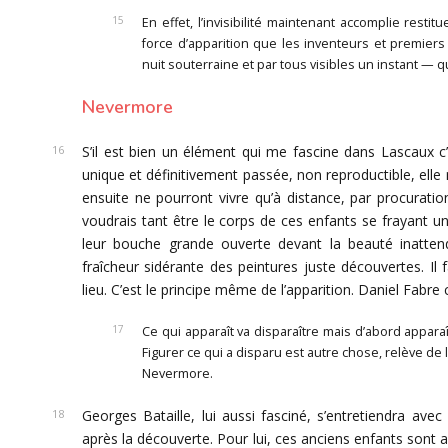
En effet, l’invisibilité maintenant accomplie rest
force d’apparition que les inventeurs et premiers
nuit souterraine et par tous visibles un instant —
Nevermore
S’il est bien un élément qui me fascine dans Lascaux c
unique et définitivement passée, non reproductible, elle 
ensuite ne pourront vivre qu’à distance, par procurati
voudrais tant être le corps de ces enfants se frayant u
leur bouche grande ouverte devant la beauté inattendu
fraîcheur sidérante des peintures juste découvertes. Il
lieu. C’est le principe même de l’apparition. Daniel Fabre ci
Ce qui apparaît va disparaître mais d’abord apparaî
Figurer ce qui a disparu est autre chose, relève de l
Nevermore.
Georges Bataille, lui aussi fasciné, s’entretiendra av
après la découverte. Pour lui, ces anciens enfants sont 