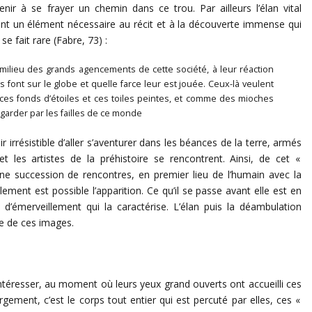
ir à se frayer un chemin dans ce trou. Par ailleurs l’élan vital
ent un élément nécessaire au récit et à la découverte immense qui
se fait rare (Fabre, 73) :
milieu des grands agencements de cette société, à leur réaction
 font sur le globe et quelle farce leur est jouée. Ceux-là veulent
e ces fonds d’étoiles et ces toiles peintes, et comme des mioches
garder par les failles de ce monde
 irrésistible d’aller s’aventurer dans les béances de la terre, armés
 les artistes de la préhistoire se rencontrent. Ainsi, de cet «
l une succession de rencontres, en premier lieu de l’humain avec la
lement est possible l’apparition. Ce qu’il se passe avant elle est en
 d’émerveillement qui la caractérise. L’élan puis la déambulation
te de ces images.
intéresser, au moment où leurs yeux grand ouverts ont accueilli ces
gement, c’est le corps tout entier qui est percuté par elles, ces «