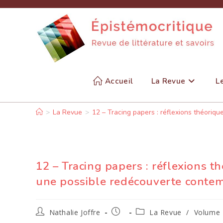
Skip
to
content
Accueil
La Revue
L
>
La Revue
>
12 – Tracing papers : réflexions théoriq
12 – Tracing papers : réflexions t
une possible redécouverte contem
Auteur/autrice
Publication
Post
Nathalie Joffre
La Revue
/
Volume 2
de
publiée :
category: