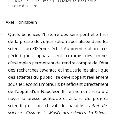
Post
La Revue
/
Volume 19 - Quelles sources pour
la
category:
l'histoire des sens ?
publication :
Axel Hohnsbein
Quels bénéfices l’histoire des sens peut-elle tirer
de la presse de vulgarisation spécialisée dans les
sciences au XIXème siècle ? Au premier abord, ces
périodiques apparaissent comme des mines
d’exemples permettant de rendre compte de l’état
des recherches savantes et industrielles ainsi que
des attentes du public : se développant réellement
sous le Second Empire, ils bénéficient directement
de l’appui d’un Napoléon III fermement résolu à
noyer la presse politique et à faire du progrès
1
scientifique son cheval de bataille
.
L’Ami des
sciences
,
Cosmos
,
Le Musée des sciences
,
La Science