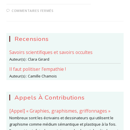
SUR
COMMENTAIRES FERMÉS
LE
COMMERCE
DE
LA
SCIENCE
:
POÉSIE
Recensions
SCIENTIFIQUE
ET
RHÉTORIQUE
Savoirs scientifiques et savoirs occultes
PUBLICITAIRE
Auteur(s) :
Clara Girard
Il faut politiser l’empathie !
Auteur(s) :
Camille Chamois
Appels À Contributions
[Appel] « Graphies, graphismes, griffonnages »
Nombreux sont les écrivains et dessinateurs qui utilisent le
graphisme comme médium sémantique et plastique à la fois.