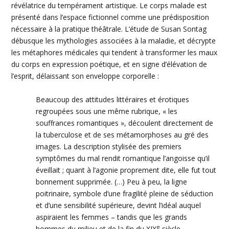
révélatrice du tempérament artistique. Le corps malade est
présenté dans l’espace
fictionnel
comme une prédisposition
nécessaire à la pratique théâtrale. L’étude de
Susan
Sontag
débusque les mythologies associées à la maladie, et
décrypte
les métaphores médicales qui tendent à transformer les maux
du corps en expression poétique, et en signe d’élévation de
l’esprit, délaissant son enveloppe corporelle :
Beaucoup des attitudes littéraires et érotiques
regroupées sous une même rubrique, « les
souffrances romantiques », découlent directement de
la tuberculose et de ses métamorphoses au gré des
images. La description stylisée des premiers
symptômes du mal rendit romantique l’angoisse qu’il
éveillait ;
quant
à l’agonie proprement dite, elle fut tout
bonnement supprimée. (…) Peu à peu, la ligne
poitrinaire
, symbole d’une fragilité pleine de séduction
et d’une sensibilité supérieure, devint l’idéal auquel
aspiraient les femmes –
tandis
que les grands
e
hommes du milieu et de la fin du
XIX
siècle