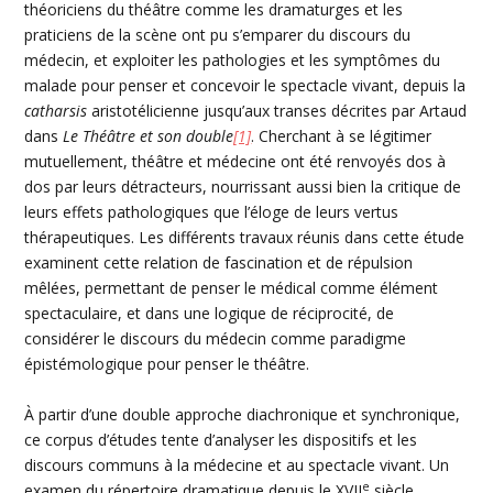
théoriciens du théâtre comme les dramaturges et les
praticiens de la scène ont pu s’emparer du discours du
médecin, et exploiter les
pathologies
et les symptômes du
malade pour penser et concevoir le spectacle vivant, depuis la
catharsis
aristotélicienne
jusqu’aux transes décrites par
Artaud
dans
Le Théâtre et son double
[1]
. Cherchant à se légitimer
mutuellement, théâtre et médecine ont été renvoyés dos à
dos par leurs détracteurs, nourrissant aussi bien la critique de
leurs effets pathologiques que l’éloge de leurs vertus
thérapeutiques. Les différents travaux réunis dans cette étude
examinent cette relation de fascination et de répulsion
mêlées, permettant de penser le médical comme élément
spectaculaire, et dans une logique de réciprocité, de
considérer le discours du médecin comme paradigme
épistémologique pour penser le théâtre.
À partir d’une double approche diachronique et synchronique,
ce corpus d’études tente d’analyser les dispositifs et les
discours communs à la médecine et au spectacle vivant. Un
e
examen du répertoire dramatique depuis le
XVII
siècle