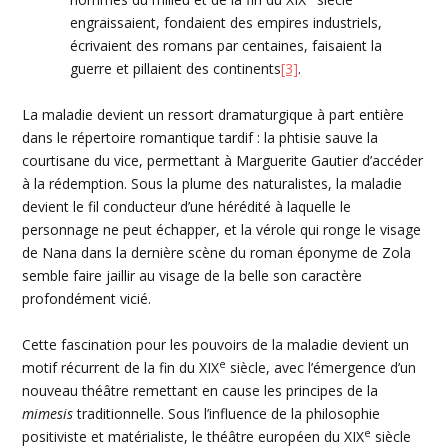
engraissaient, fondaient des empires industriels,
écrivaient des romans par centaines, faisaient la
guerre et pillaient des continents
[3]
.
La maladie devient un ressort
dramaturgique
à part entière
dans le répertoire romantique tardif : la phtisie sauve la
courtisane du vice, permettant à Marguerite
Gautier
d’accéder
à la
rédemption
. Sous la plume des naturalistes, la maladie
devient le fil conducteur d’une hérédité à laquelle le
personnage ne peut échapper, et la vérole qui ronge le visage
de
Nana
dans la dernière scène du roman
éponyme
de
Zola
semble faire jaillir au visage de la belle son caractère
profondément vicié.
Cette fascination pour les pouvoirs de la maladie devient un
e
motif récurrent de la fin du
XIX
siècle, avec l’émergence d’un
nouveau théâtre remettant en cause les principes de la
mimesis
traditionnelle. Sous l’influence de la philosophie
e
positiviste et matérialiste, le théâtre européen du
XIX
siècle