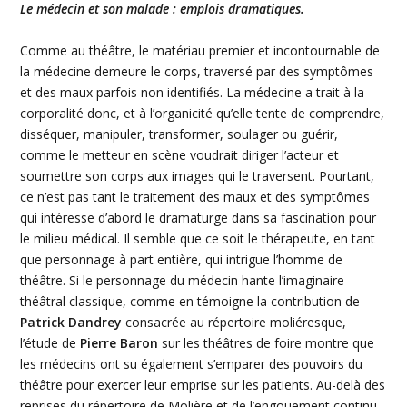
Le médecin et son malade : emplois dramatiques.
Comme au théâtre, le matériau premier et
incontournable
de
la médecine demeure le corps, traversé par des symptômes
et des maux parfois non identifiés. La médecine a trait à la
corporalité
donc, et à
l’organicité
qu’elle tente de comprendre,
disséquer, manipuler, transformer, soulager ou guérir,
comme le metteur en scène voudrait diriger l’acteur et
soumettre son corps aux images qui le traversent. Pourtant,
ce n’est pas tant le traitement des maux et des symptômes
qui intéresse d’abord le dramaturge dans sa fascination pour
le milieu médical. Il semble que ce soit le thérapeute, en tant
que personnage à part entière, qui intrigue l’homme de
théâtre. Si le personnage du médecin hante l’imaginaire
théâtral classique, comme en témoigne la contribution de
Patrick
Dandrey
consacrée au répertoire
moliéresque
,
l’étude de
Pierre Baron
sur les théâtres de foire montre que
les médecins ont su également s’emparer des pouvoirs du
théâtre pour exercer leur emprise sur les patients. Au-delà des
reprises du répertoire de
Molière
et de l’engouement continu