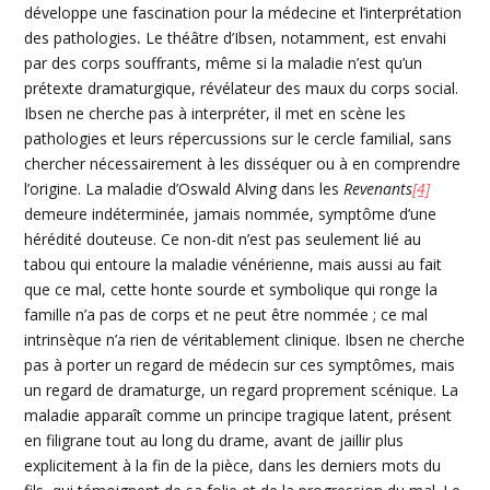
développe une fascination pour la médecine et l’interprétation
des
pathologies
.
Le théâtre
d’Ibsen
, notamment, est envahi
par des corps souffrants, même si la maladie n’est qu’un
prétexte
dramaturgique
, révélateur des maux du corps social.
Ibsen
ne cherche pas à interpréter, il met en scène les
pathologies
et leurs répercussions sur le cercle familial, sans
chercher nécessairement à les disséquer ou à en comprendre
l’origine. La maladie
d’Oswald
Alving
dans les
Revenants
[4]
demeure indéterminée, jamais nommée, symptôme d’une
hérédité douteuse. Ce non-dit n’est pas seulement lié au
tabou qui entoure la maladie vénérienne, mais aussi au fait
que ce mal, cette honte sourde et symbolique qui ronge la
famille n’a pas de corps et ne peut être nommée ; ce mal
intrinsèque n’a rien de véritablement clinique.
Ibsen
ne cherche
pas à porter un regard de médecin sur ces symptômes, mais
un regard de dramaturge, un regard proprement scénique. La
maladie apparaît comme un principe tragique latent, présent
en filigrane tout au long du drame, avant de jaillir plus
explicitement à la fin de la pièce, dans les derniers mots du