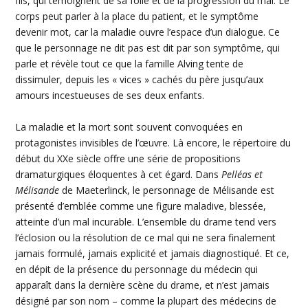
fils, qui témoignent de sa folie et de la progression du mal. Le
corps peut parler à la place du patient, et le symptôme
devenir mot, car la maladie ouvre l’espace d’un dialogue. Ce
que le personnage ne dit pas est dit par son symptôme, qui
parle et révèle tout ce que la famille
Alving
tente de
dissimuler, depuis les « vices » cachés du père jusqu’aux
amours incestueuses de ses deux enfants.
La maladie et la mort sont souvent convoquées en
protagonistes invisibles de
l’œuvre
. Là encore, le répertoire du
début du
XXe
siècle offre une série de propositions
dramaturgiques
éloquentes à cet égard. Dans
Pelléas
et
Mélisande
de
Maeterlinck
, le personnage de
Mélisande
est
présenté
d’emblée
comme une figure maladive, blessée,
atteinte d’un mal incurable. L’ensemble du drame tend vers
l’éclosion ou la résolution de ce mal qui ne sera finalement
jamais formulé, jamais explicité et jamais diagnostiqué. Et ce,
en dépit de la présence du personnage du médecin qui
apparaît dans la dernière scène du drame, et n’est jamais
désigné par son nom – comme la
plupart
des médecins de