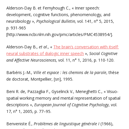
Alderson-Day B. et Fernyhough C., « Inner speech:
development, cognitive functions, phenomenology, and
neurobiology »,
Psychological Bulletin,
vol. 141, n° 5, 2015,
p. 931-965
[http://www.ncbi.nlm.nih.gov/pmc/articles/PMC4538954/].
Alderson-Day B.,
et al
., «
The brain’s conversation with itself:
neural substrates of dialogic inner speech
»,
Social Cognitive
and Affective Neurosciences,
vol. 11, n° 1, 2016, p. 110-120.
Barbéris J.-M.,
Ville et espace : les chemins de la parole
, thèse
de doctorat, Montpellier, [sn], 1995.
Beni R. de, Pazzaglia F., Gyselinck V., Meneghetti C., « Visuo-
spatial working memory and mental representation of spatial
descriptions »,
European Journal of Cognitive Psychology
, vol.
17, n° 1, 2005, p. 77–95.
Benveniste É.,
Problèmes de linguistique générale I
(1966),