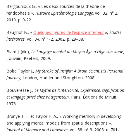
Bergounioux G., « Les deux sources de la théorie de
l’endophasie »,
Histoire Épistémologie Langage,
vol. 32, n° 2,
2010, p. 9-22.
Beugnot B., «
Quelques figures de l’espace intérieur
»,
Études
littéraires
, vol. 34, n° 1-2, 2002, p. 29–38.
Biard J. (dir.),
Le Langage mental du Moyen Âge à l’âge classique
,
Louvain, Peeters, 2009.
Bolte Taylor J.,
My Stroke of Insight: A Brain Scientist’s Personal
Journey
, London, Hodder and Stoughton, 2008.
Bouveresse J.,
Le Mythe de l’intériorité
,
Expérience, signification
et langage privé chez Wittgenstein
, Paris, Éditions de Minuit,
1976.
Brunye T. T. et Taylor H. A., « Working memory in developing
and applying mental models from spatial descriptions »,
Journal of Memory and Language
, vol. 58, n° 3, 2008, p. 701-