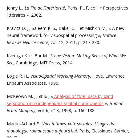
Jenny L.,
La Fin de l’intériorité
, Paris, PUF, coll. « Perspectives
littéraires », 2002.
Kravitz D. J., Saleem K. S., Baker C. I. et Mishkin M., « A new
neural framework for visuospatial processing »,
Nature
Reviews Neuroscience,
vol. 12, 2011, p. 217-230.
Kveraga K. et Bar M.,
Scene Vision: Making Sense of What We
See
, Cambridge, MIT Press, 2014.
Logie R. H.,
Visuo-Spatial Working Memory
, Hove, Lawrence
Erlbaum Associates, 1995.
McKeown M. J.,
et al
., «
Analysis of fMRI data by blind
separation into independant spatial components
»,
Human
Brain Mapping
, vol. 6, n° 3, 1998, p. 160-188.
Martin-Achard F.,
Voix intimes, voix sociales. Usages du
monologue romanesque aujourd’hui,
Paris, Classiques Garnier,
2017.