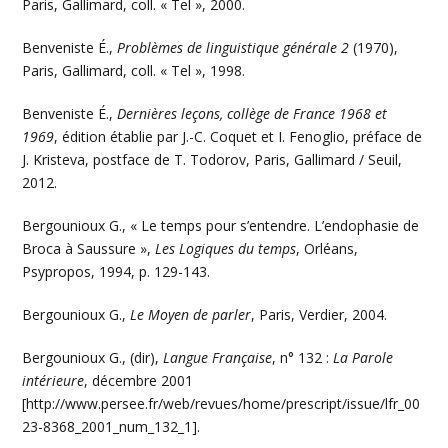
Paris, Gallimard, coll. « Tel », 2000.
Benveniste É.,
Problèmes de linguistique générale 2
(1970),
Paris, Gallimard, coll. « Tel », 1998.
Benveniste É.,
Dernières leçons, collège de France 1968 et
1969
, édition établie par J.-C. Coquet et I. Fenoglio, préface de
J. Kristeva, postface de T. Todorov, Paris, Gallimard / Seuil,
2012.
Bergounioux G., « Le temps pour s’entendre. L’endophasie de
Broca à Saussure »,
Les Logiques du temps
, Orléans,
Psypropos, 1994, p. 129-143.
Bergounioux G.,
Le Moyen de parler
, Paris, Verdier, 2004.
Bergounioux G., (dir),
Langue Française
, n° 132 :
La Parole
intérieure
, décembre 2001
[http://www.persee.fr/web/revues/home/prescript/issue/lfr_00
23-8368_2001_num_132_1].