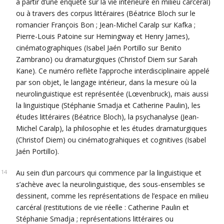
à partir d’une enquête sur la vie intérieure en milieu carcéral)
ou à travers des corpus littéraires (Béatrice Bloch sur le
romancier François Bon ; Jean-Michel Caralp sur Kafka ;
Pierre-Louis Patoine sur Hemingway et Henry James),
cinématographiques (Isabel Jaén Portillo sur Benito
Zambrano) ou dramaturgiques (Christof Diem sur Sarah
Kane). Ce numéro reflète l’approche interdisciplinaire appelé
par son objet, le langage intérieur, dans la mesure où la
neurolinguistique est représentée (Lœvenbruck), mais aussi
la linguistique (Stéphanie Smadja et Catherine Paulin), les
études littéraires (Béatrice Bloch), la psychanalyse (Jean-
Michel Caralp), la philosophie et les études dramaturgiques
(Christof Diem) ou cinématograhiques et cognitives (Isabel
Jaén Portillo).
Au sein d’un parcours qui commence par la linguistique et
s’achève avec la neurolinguistique, des sous-ensembles se
dessinent, comme les représentations de l’espace en milieu
carcéral (restitutions de vie réelle : Catherine Paulin et
Stéphanie Smadja ; représentations littéraires ou