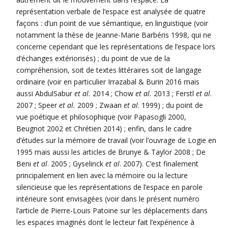
représentation verbale de l’espace est analysée de quatre
façons : d’un point de vue sémantique, en linguistique (voir
notamment la thèse de Jeanne-Marie Barbéris 1998, qui ne
concerne cependant que les représentations de l’espace lors
d’échanges extériorisés) ; du point de vue de la
compréhension, soit de textes littéraires soit de langage
ordinaire (voir en particulier Irrazabal & Burin 2016 mais
aussi AbdulSabur
et al.
2014 ; Chow
et al.
2013 ; Ferstl
et al
.
2007 ; Speer
et al.
2009 ; Zwaan
et al
. 1999) ; du point de
vue poétique et philosophique (voir Papasogli 2000,
Beugnot 2002 et Chrétien 2014) ; enfin, dans le cadre
d’études sur la mémoire de travail (voir l’ouvrage de Logie en
1995 mais aussi les articles de Brunye & Taylor 2008 ; De
Beni
et al
. 2005 ; Gyselinck
et al
. 2007). C’est finalement
principalement en lien avec la mémoire ou la lecture
silencieuse que les représentations de l’espace en parole
intérieure sont envisagées (voir dans le présent numéro
l’article de Pierre-Louis Patoine sur les déplacements dans
les espaces imaginés dont le lecteur fait l’expérience à