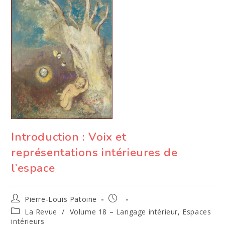
Introduction : Voix et
représentations intérieures de
l’espace
Auteur/autrice
Publication
Pierre-Louis Patoine
de
publiée :
Post
La Revue
/
Volume 18 – Langage intérieur, Espaces
la
category:
intérieurs