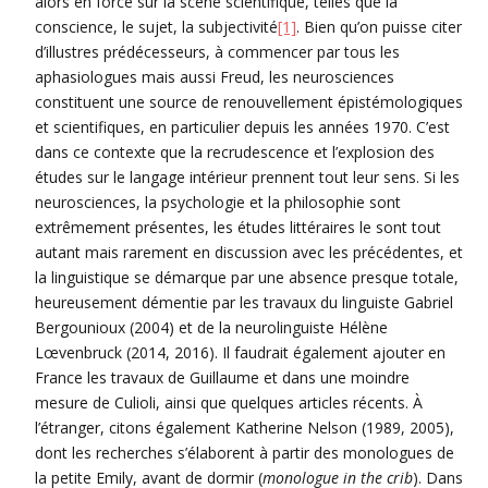
alors en force sur la scène scientifique, telles que la
conscience, le sujet, la subjectivité
[1]
. Bien qu’on puisse citer
d’illustres prédécesseurs, à commencer par tous les
aphasiologues mais aussi Freud, les neurosciences
constituent une source de renouvellement épistémologiques
et scientifiques, en particulier depuis les années 1970. C’est
dans ce contexte que la recrudescence et l’explosion des
études sur le langage intérieur prennent tout leur sens. Si les
neurosciences, la psychologie et la philosophie sont
extrêmement présentes, les études littéraires le sont tout
autant mais rarement en discussion avec les précédentes, et
la linguistique se démarque par une absence presque totale,
heureusement démentie par les travaux du linguiste Gabriel
Bergounioux (2004) et de la neurolinguiste Hélène
Lœvenbruck (2014, 2016). Il faudrait également ajouter en
France les travaux de Guillaume et dans une moindre
mesure de Culioli, ainsi que quelques articles récents. À
l’étranger, citons également Katherine Nelson (1989, 2005),
dont les recherches s’élaborent à partir des monologues de
la petite Emily, avant de dormir (
monologue in the crib
). Dans