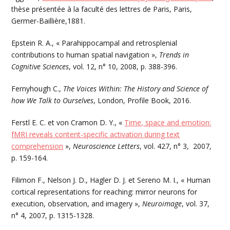
thèse présentée à la faculté des lettres de Paris, Paris,
Germer-Baillière,1881.
Epstein R. A., « Parahippocampal and retrosplenial
contributions to human spatial navigation »,
Trends in
Cognitive Sciences
, vol. 12, n° 10, 2008, p. 388-396.
Fernyhough C.,
The Voices Within: The History and Science of
how We Talk to Ourselves
, London, Profile Book, 2016.
Ferstl E. C. et von Cramon D. Y., «
Time, space and emotion:
fMRI reveals content-specific activation during text
comprehension
»,
Neuroscience Letters
, vol. 427, n° 3, 2007,
p. 159-164.
Filimon F., Nelson J. D., Hagler D. J. et Sereno M. I., « Human
cortical representations for reaching: mirror neurons for
execution, observation, and imagery »,
Neuroimage
, vol. 37,
n° 4, 2007, p. 1315-1328.