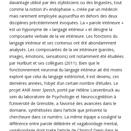
davantage utilisé par des stylisticiens ou des linguistes, tout
comme la notion d’« endophasie », créée par un médecin
mais rarement employée aujourd’hui en dehors des deux
disciplines précédemment évoquées. La « parole intérieure »
est un hyponyme de « langage intérieur » et désigne la
composante verbale de la vie intérieure. Les fonctions du
langage intérieur et ses contenus ont été abondamment
analysés. Les composantes de la vie intérieure (paroles,
images, émotions, sensations) ont notamment été étudiées
par Hurlburt et ses collègues (2011). Bien que le
fonctionnement neuronal du langage intérieur ait été moins
exploré que celui du langage extériorisé, il est devenu, ces
dernières années, l’objet d’un certain nombre d’études. Le
projet ANR
Inner Speech
, porté par Hélène Lœvenbruck au
sein du laboratoire de Psychologie et Neurocognitition à
l’Université de Grenoble, a favorisé des avancées dans le
domaine, synthétisées dans l’article que présente la
chercheure dans ce numéro. La même équipe a souligné la
différence entre parole délibérée et vagabondage mental,
vagabondage dont traite l’article de Christof Diem dans le