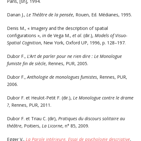
Paris, [sn], 1994.
Danan J.,
Le Théâtre de la pensée
, Rouen, Ed. Médianes, 1995.
Denis M., « Imagery and the description of spatial
configurations »,
in
de Vega M.,
et al
. (dir.),
Models of Visuo-
Spatial Cognition
, New York, Oxford UP, 1996, p. 128–197.
Dubor F.,
L’Art de parler pour ne rien dire : Le Monologue
fumiste fin de siècle
, Rennes, PUR, 2005.
Dubor F.,
Anthologie de monologues fumistes
, Rennes, PUR,
2006.
Dubor F. et Heulot-Petit F. (dir.),
Le Monologue contre le drame
?
, Rennes, PUR, 2011.
Dubor F. et Triau C. (dir),
Pratiques du discours solitaire au
théâtre
, Poitiers,
La Licorne
, n° 85, 2009.
Egger V.,
La Parole intérieure. Essai de psychologie descriptive
,