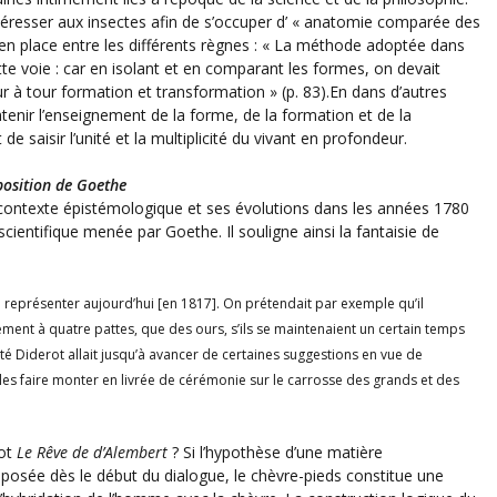
téresser aux insectes afin de s’occuper d’ « anatomie comparée des
t en place entre les différents règnes : « La méthode adoptée dans
tte voie : car en isolant et en comparant les formes, on devait
r à tour formation et transformation » (p. 83).En dans d’autres
ntenir l’enseignement de la forme, de la formation et de la
 saisir l’unité et la multiplicité du vivant en profondeur.
 position de Goethe
 contexte épistémologique et ses évolutions dans les années 1780
scientifique menée par Goethe. Il souligne ainsi la fantaisie de
 représenter aujourd’hui [en 1817]. On prétendait par exemple qu’il
 à quatre pattes, que des ours, s’ils se maintenaient un certain temps
nté Diderot allait jusqu’à avancer de certaines suggestions en vue de
 les faire monter en livrée de cérémonie sur le carrosse des grands et des
rot
Le Rêve de d’Alembert
? Si l’hypothèse d’une matière
 posée dès le début du dialogue, le chèvre-pieds constitue une