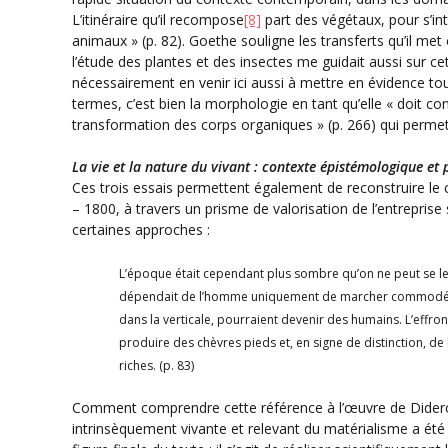
L’itinéraire qu’il recompose
[8]
part des végétaux, pour s’in
animaux » (p. 82). Goethe souligne les transferts qu’il me
l’étude des plantes et des insectes me guidait aussi sur ce
nécessairement en venir ici aussi à mettre en évidence tou
termes, c’est bien la morphologie en tant qu’elle « doit co
transformation des corps organiques » (p. 266) qui permet de
La vie et la nature du vivant : contexte épistémologique et
Ces trois essais permettent également de reconstruire le
– 1800, à travers un prisme de valorisation de l’entreprise 
certaines approches :
L’époque était cependant plus sombre qu’on ne peut se le
dépendait de l’homme uniquement de marcher commodément
dans la verticale, pourraient devenir des humains. L’effro
produire des chèvres pieds et, en signe de distinction, de
riches. (p. 83)
Comment comprendre cette référence à l’œuvre de Dide
intrinsèquement vivante et relevant du matérialisme a été