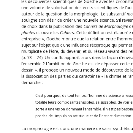
les découvertes scientifiques de Goethe avec les circonst
une volonté de valorisation des écrits scientifiques de l’
autour de la question de la morphologie. Le substantif
mo
souligne son désir de créer une nouvelle science. S’il revie
de choix dans la publication des
Cahiers de Morphologie
de
plantes
et ouvre les
Cahiers.
Cette définition est élaborée
entreprise », Goethe montre que la relation entre l’homm
sujet sur l’objet que d’une influence réciproque qui permet 
multiplicité de l’être, du devenir, et du réseau vivant des re
(p. 73 – 74). Un conflit apparaît alors dans la façon d’envis
l’ensemble ? L’ambition de Goethe est de dépasser cette op
dessin », il propose un nouveau mode de découverte de la
la dissociation des parties qui caractérise « la chimie et 
démarche :
C’est pourquoi, de tout temps, l’homme de science a resse
totalité leurs composantes visibles, saisissables, de voir e
sorte à une vision dominant l’ensemble. Il n’est pas besoi
proche de l’impulsion artistique et de l’instinct d’imitation. 
La morphologie est donc une manière de saisir synthétiq