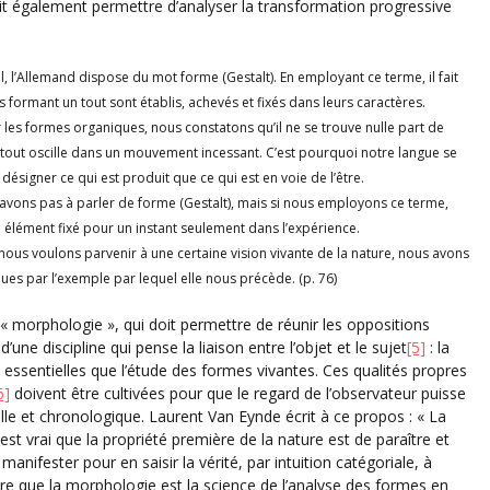
oit également permettre d’analyser la transformation progressive
, l’Allemand dispose du mot forme (Gestalt). En employant ce terme, il fait
 formant un tout sont établis, achevés et fixés dans leurs caractères.
r les formes organiques, nous constatons qu’il ne se trouve nulle part de
 tout oscille dans un mouvement incessant. C’est pourquoi notre langue se
 désigner ce qui est produit que ce qui est en voie de l’être.
avons pas à parler de forme (Gestalt), mais si nous employons ce terme,
n élément fixé pour un instant seulement dans l’expérience.
i nous voulons parvenir à une certaine vision vivante de la nature, nous avons
es par l’exemple par lequel elle nous précède. (p. 76)
morphologie », qui doit permettre de réunir les oppositions
d’une discipline qui pense la liaison entre l’objet et le sujet
[5]
: la
si essentielles que l’étude des formes vivantes. Ces qualités propres
6]
doivent être cultivées pour que le regard de l’observateur puisse
lle et chronologique. Laurent Van Eynde écrit à ce propos : « La
est vrai que la propriété première de la nature est de paraître et
anifester pour en saisir la vérité, par intuition catégoriale, à
e que la morphologie est la science de l’analyse des formes en