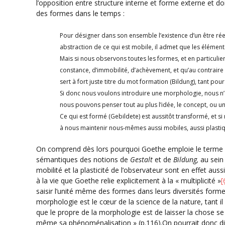
l’opposition entre structure interne et forme externe et d
des formes dans le temps :
Pour désigner dans son ensemble l’existence d’un être réel
abstraction de ce qui est mobile, il admet que les éléments
Mais si nous observons toutes les formes, et en particulie
constance, d’immobilité, d’achèvement, et qu’au contraire
sert à fort juste titre du mot formation (Bildung), tant pour
Si donc nous voulons introduire une morphologie, nous n’
nous pouvons penser tout au plus l’idée, le concept, ou u
Ce qui est formé (Gebildete) est aussitôt transformé, et s
à nous maintenir nous-mêmes aussi mobiles, aussi plastiqu
On comprend dès lors pourquoi Goethe emploie le terme « 
sémantiques des notions de
Gestalt
et de
Bildung,
au sein 
mobilité et la plasticité de l’observateur sont en effet aus
à la vie que Goethe relie explicitement à la « multiplicité »
[
saisir l’unité même des formes dans leurs diversités forme
morphologie est le cœur de la science de la nature, tant il 
que le propre de la morphologie est de laisser la chose se m
même sa phénoménalisation » (p.116).On pourrait donc dir