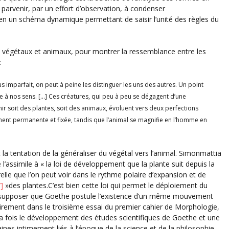
t parvenir, par un effort d’observation, à condenser
en un schéma dynamique permettant de saisir l’unité des règles du
ois végétaux et animaux, pour montrer la ressemblance entre les
:
s imparfait, on peut à peine les distinguer les uns des autres. Un point
le à nos sens. […] Ces créatures, qui peu à peu se dégagent d’une
ir soit des plantes, soit des animaux, évoluent vers deux perfections
ment permanente et fixée, tandis que l’animal se magnifie en l’homme en
la tentation de la généraliser du végétal vers l’animal. Simonmattia
 l’assimile à « la loi de développement que la plante suit depuis la
relle que l’on peut voir dans le rythme polaire d’expansion et de
7]
»des plantes.C’est bien cette loi qui permet le déploiement du
peut supposer que Goethe postule l’existence d’un même mouvement
 clairement dans le troisième essai du premier cahier de Morphologie,
la fois le développement des études scientifiques de Goethe et une
nes intimement liés à l’époque de la science et de la philosophie.