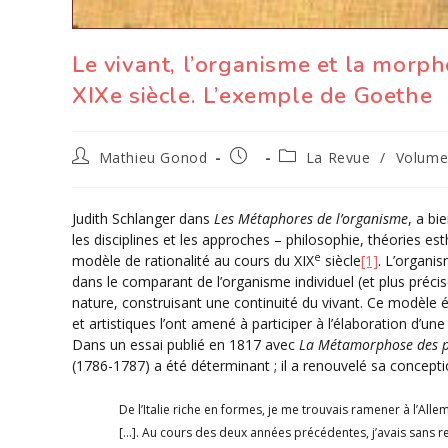
Le vivant, l’organisme et la morp
XIXe siècle. L’exemple de Goethe
Auteur/autrice
Publication
Post
Mathieu Gonod
La Revue
/
Volume 
de
publiée :
category:
la
publication :
Judith Schlanger dans
Les Métaphores de l’organisme
, a bi
les disciplines et les approches – philosophie, théories es
e
modèle de rationalité au cours du XIX
siècle
[1]
. L’organi
dans le comparant de l’organisme individuel (et plus précis
nature, construisant une continuité du vivant. Ce modèle 
et artistiques l’ont amené à participer à l’élaboration d’
Dans un essai publié en 1817 avec
La Métamorphose des p
(1786-1787) a été déterminant ; il a renouvelé sa conception
De l’Italie riche en formes, je me trouvais ramener à l’Al
[…]. Au cours des deux années précédentes, j’avais sans 