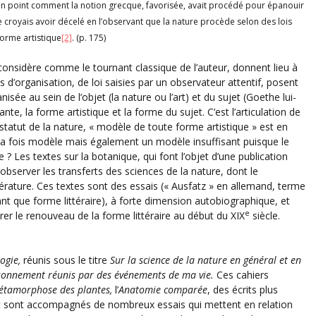
ain point comment la notion grecque, favorisée, avait procédé pour épanouir
 je croyais avoir décelé en l’observant que la nature procède selon des lois
forme artistique
[2]
. (p. 175)
considère comme le tournant classique de l’auteur, donnent lieu à
s d’organisation, de loi saisies par un observateur attentif, posent
ée au sein de l’objet (la nature ou l’art) et du sujet (Goethe lui-
nte, la forme artistique et la forme du sujet. C’est l’articulation de
statut de la nature, « modèle de toute forme artistique » est en
la fois modèle mais également un modèle insuffisant puisque le
Les textes sur la botanique, qui font l’objet d’une publication
observer les transferts des sciences de la nature, dont le
ttérature. Ces textes sont des essais (« Ausfatz » en allemand, terme
tant que forme littéraire), à forte dimension autobiographique, et
e
 le renouveau de la forme littéraire au début du XIX
siècle.
ogie,
réunis sous le titre
Sur la science de la nature en général et en
aisonnement réunis par des événements de ma vie.
Ces cahiers
tamorphose des plantes,
l’
Anatomie comparée
, des écrits plus
 et sont accompagnés de nombreux essais qui mettent en relation