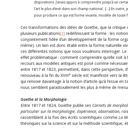
dispositions. J’avais appris à comprendre jusqu’à un cert
l’art le plus élevé dans son champ national ; […] En outre,
pour produire ce qui est forme vivante, modèle de toute 
Ces transformations des idées de Goethe, que la critique 
plusieurs publications
[3]
redéfinissant la forme : les notion
conjointement l’idée d’un développement de la forme organis
même). Un lien est donc établi entre la forme naturelle viva
ces différentes notions que nous voudrions interroger. Le 
effet problématique : comment comprendre qu’elle soit à 
recours aux modèles antiques est posé comme nécessaire ? 
entre 1817 et 1823, permettent, dans cette perspective, d’
e
renouveau à la fin du XVIII
siècle est manifeste vers la li
qui renvoie davantage à la notion d’article qu’à l’essai en 
nous semblent paradoxalement les plus à même de mesurer
Goethe et la Morphologie
Entre 1817 et 1824, Goethe publie ses
Carnets de morphol
particulier sur la morphologie. Expérience, observation, r
rassemblent à la fois des écrits scientifiques comme
La
Mé
théoriques sur la science et sur la méthode scientifique,