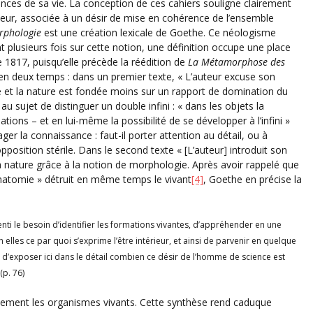
ances de sa vie. La conception de ces cahiers souligne clairement
auteur, associée à un désir de mise en cohérence de l’ensemble
rphologie
est une création lexicale de Goethe. Ce néologisme
nt plusieurs fois sur cette notion, une définition occupe une place
 1817, puisqu’elle précède la réédition de
La Métamorphose des
 en deux temps : dans un premier texte, « L’auteur excuse son
e et la nature est fondée moins sur un rapport de domination du
au sujet de distinguer un double infini : « dans les objets la
lations – et en lui-même la possibilité de se développer à l’infini »
ager la connaissance : faut-il porter attention au détail, ou à
position stérile. Dans le second texte « [L’auteur] introduit son
 nature grâce à la notion de morphologie. Après avoir rappelé que
l’anatomie » détruit en même temps le vivant
[4]
, Goethe en précise la
nti le besoin d’identifier les formations vivantes, d’appréhender en une
n elles ce par quoi s’exprime l’être intérieur, et ainsi de parvenir en quelque
n d’exposer ici dans le détail combien ce désir de l’homme de science est
(p. 76)
uement les organismes vivants. Cette synthèse rend caduque