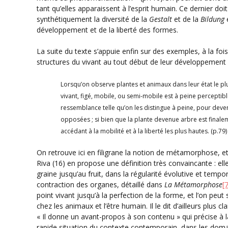
tant qu’elles apparaissent à l’esprit humain. Ce dernier doi
synthétiquement la diversité de la
Gestalt
et de la
Bildung
développement et de la liberté des formes.
La suite du texte s’appuie enfin sur des exemples, à la f
structures du vivant au tout début de leur développement 
Lorsqu’on observe plantes et animaux dans leur état le plu
vivant, figé, mobile, ou semi-mobile est à peine perceptib
ressemblance telle qu’on les distingue à peine, pour deven
opposées ; si bien que la plante devenue arbre est finale
accédant à la mobilité et à la liberté les plus hautes. (p.79)
On retrouve ici en filigrane la notion de métamorphose, et 
Riva (16) en propose une définition très convaincante : elle
graine jusqu’au fruit, dans la régularité évolutive et tempo
contraction des organes, détaillé dans
La Métamorphose
[
point vivant jusqu’à la perfection de la forme, et l’on 
chez les animaux et l’être humain. Il le dit d’ailleurs plus
« Il donne un avant-propos à son contenu » qui précise à 
rapide situation du contexte contemporain, dans les domai