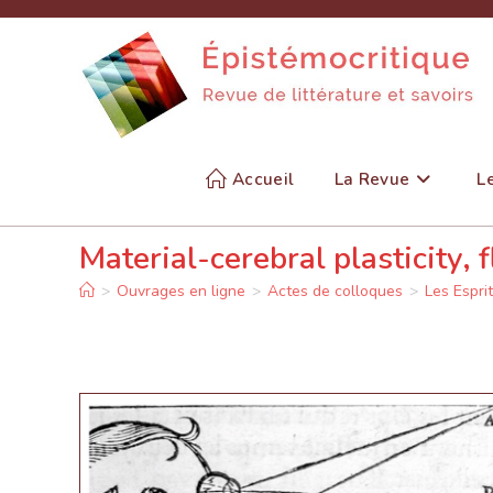
Skip
to
content
Accueil
La Revue
L
Material-cerebral plasticity, 
>
Ouvrages en ligne
>
Actes de colloques
>
Les Espri