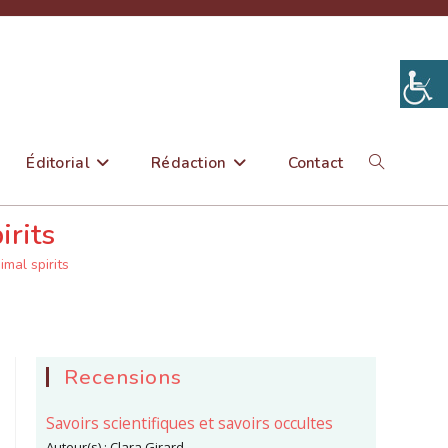
Éditorial
Rédaction
Contact
Toggle
irits
website
imal spirits
search
Recensions
Savoirs scientifiques et savoirs occultes
Auteur(s) :
Clara Girard