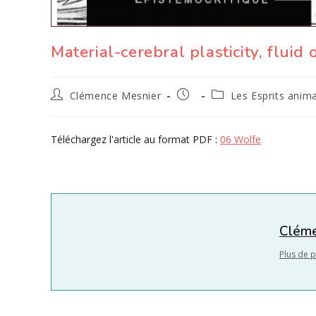
Material-cerebral plasticity, fluid 
Auteur/autrice
Publication
Post
Clémence Mesnier
Les Esprits anim
de
publiée :
category:
la
publication :
Téléchargez l'article au format PDF :
06 Wolfe
Cléme
Plus de p