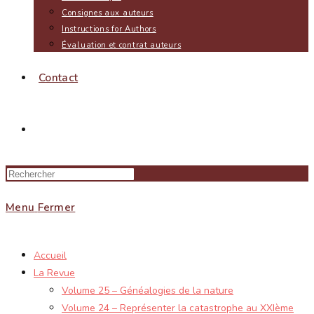
Consignes aux auteurs
Instructions for Authors
Évaluation et contrat auteurs
Contact
Toggle
website
Menu
Fermer
search
Accueil
La Revue
Volume 25 – Généalogies de la nature
Volume 24 – Représenter la catastrophe au XXIème