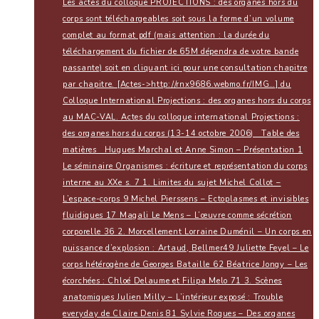
Les actes du colloque PROJECTIONS : des organes hors du
corps sont téléchargeables soit sous la forme d’un volume
complet au format pdf (mais attention : la durée du
téléchargement du fichier de 65M dépendra de votre bande
passante) soit en cliquant ici pour une consultation chapitre
par chapitre. [Actes->http://rnx9686.webmo.fr/IMG…] du
Colloque International Projections : des organes hors du corps
au MAC-VAL. Actes du colloque international Projections :
des organes hors du corps (13-14 octobre 2006) Table des
matières Hugues Marchal et Anne Simon – Présentation 1
Le séminaire Organismes : écriture et représentation du corps
interne au XXe s. 7 1. Limites du sujet Michel Collot –
L’espace-corps 9 Michel Pierssens – Ectoplasmes et invisibles
fluidiques 17 Magali Le Mens – L’œuvre comme sécrétion
corporelle 36 2. Morcellement Lorraine Duménil – Un corps en
puissance d’explosion : Artaud, Bellmer49 Juliette Feyel – Le
corps hétérogène de Georges Bataille 62 Béatrice Jongy – Les
écorchées : Chloé Delaume et Filipa Melo 71 3. Scènes
anatomiques Julien Milly – L’intérieur exposé : Trouble
everyday de Claire Denis 81 Sylvie Roques – Des organes