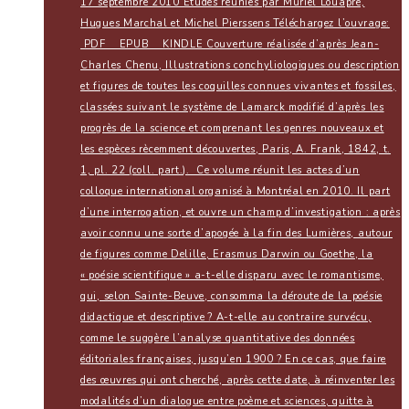
17 septembre 2010 Etudes réunies par Muriel Louâpre,
Hugues Marchal et Michel Pierssens Téléchargez l’ouvrage:
PDF EPUB KINDLE Couverture réalisée d’après Jean-
Charles Chenu, Illustrations conchyliologiques ou description
et figures de toutes les coquilles connues vivantes et fossiles,
classées suivant le système de Lamarck modifié d’après les
progrès de la science et comprenant les genres nouveaux et
les espèces rècemment découvertes, Paris, A. Frank, 1842, t.
1, pl. 22 (coll. part.). Ce volume réunit les actes d’un
colloque international organisé à Montréal en 2010. Il part
d’une interrogation, et ouvre un champ d’investigation : après
avoir connu une sorte d’apogée à la fin des Lumières, autour
de figures comme Delille, Erasmus Darwin ou Goethe, la
« poésie scientifique » a-t-elle disparu avec le romantisme,
qui, selon Sainte-Beuve, consomma la déroute de la poésie
didactique et descriptive ? A-t-elle au contraire survécu,
comme le suggère l’analyse quantitative des données
éditoriales françaises, jusqu’en 1900 ? En ce cas, que faire
des œuvres qui ont cherché, après cette date, à réinventer les
modalités d’un dialogue entre poème et sciences, quitte à