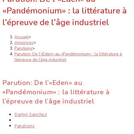
«Pandémonium» : la littérature à
l’épreuve de l’âge industriel
Accueil
>
Annonces
>
Parutions
>
Parution: De l’«Eden» au «Pandémonium» : la littérature à
l’épreuve de l’âge industriel
Parution: De l’«Eden» au
«Pandémonium» : la littérature à
l’épreuve de l’âge industriel
Auteur/autrice
Darlyn Sanchez
de
Publication
la
publiée :
Post
Parutions
publication :
category: