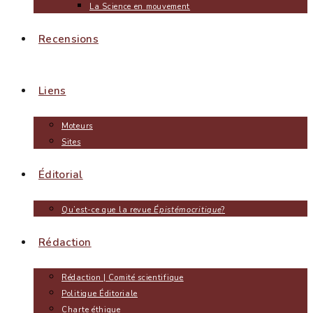
La Science en mouvement
Recensions
Liens
Moteurs
Sites
Éditorial
Qu’est-ce que la revue
Épistémocritique
?
Rédaction
Rédaction | Comité scientifique
Politique Éditoriale
Charte éthique