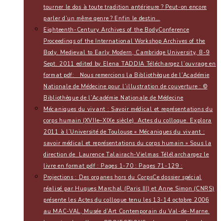
tourner le dos à toute tradition antérieure ? Peut-on encore
parler d’un même genre ? Enfin le destin…
Eighteenth-Century Archives of the Body
Conference
Proceedings of the International Workshop Archives of the
Body. Medieval to Early Modern, Cambridge University, 8-9
Sept. 2011 edited by Elena TADDIA Téléchargez l’ouvrage en
format pdf: Nous remercions la Bibliothèque de l’Académie
Nationale de Médecine pour l’illustration de couverture : ©
Bibliothèque de l’Académie Nationale de Médecine
Mécaniques du vivant : Savoir médical et représentations du
corps humain (XVIIe–XIXe siècle)
Actes du colloque. Explora
2011 à l’Université de Toulouse « Mécaniques du vivant :
savoir médical et représentations du corps humain » Sous la
direction de Laurence Talairach-Vielmas Télélarchargez le
livre en format pdf : Pages 1-70 : Pages 71-129 :
Projections : Des organes hors du Corps
Ce dossier spécial
réalisé par Hugues Marchal (Paris III) et Anne Simon (CNRS)
présente les Actes du colloque tenu les 13-14 octobre 2006
au MAC-VAL, Musée d’Art Contemporain du Val-de-Marne.