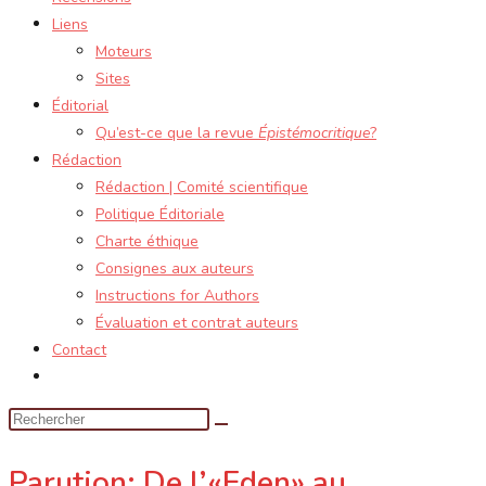
Liens
Moteurs
Sites
Éditorial
Qu’est-ce que la revue
Épistémocritique
?
Rédaction
Rédaction | Comité scientifique
Politique Éditoriale
Charte éthique
Consignes aux auteurs
Instructions for Authors
Évaluation et contrat auteurs
Contact
Toggle
website
search
Parution: De l’«Eden» au