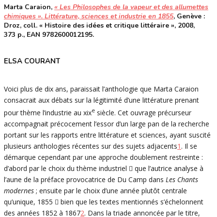
Marta Caraion,
« Les Philosophes de la vapeur et des allumettes
chimiques ». Littérature, sciences et industrie en 1855
, Genève :
Droz, coll. « Histoire des idées et critique littéraire », 2008,
373 p., EAN 9782600012195.
ELSA COURANT
Voici plus de dix ans, paraissait l’anthologie que Marta Caraion
consacrait aux débats sur la légitimité d’une littérature prenant
e
pour thème l’industrie au xix
siècle. Cet ouvrage précurseur
accompagnait précocement l’essor d’un large pan de la recherche
portant sur les rapports entre littérature et sciences, ayant suscité
plusieurs anthologies récentes sur des sujets adjacents
1
. Il se
démarque cependant par une approche doublement restreinte :
d’abord par le choix du thème industriel  que l’autrice analyse à
l’aune de la préface provocatrice de Du Camp dans
Les Chants
modernes
; ensuite par le choix d’une année plutôt centrale
qu’unique, 1855  bien que les textes mentionnés s’échelonnent
des années 1852 à 1867
2
. Dans la triade annoncée par le titre,