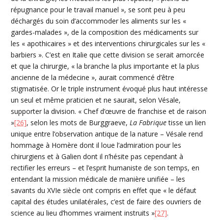
répugnance pour le travail manuel », se sont peu à peu
déchargés du soin d’accommoder les aliments sur les «
gardes-malades », de la composition des médicaments sur
les « apothicaires » et des interventions chirurgicales sur les «
barbiers ». C’est en Italie que cette division se serait amorcée
et que la chirurgie, « la branche la plus importante et la plus
ancienne de la médecine », aurait commencé d’être
stigmatisée. Or le triple instrument évoqué plus haut intéresse
un seul et même praticien et ne saurait, selon Vésale,
supporter la division. « Chef d’œuvre de franchise et de raison
»
[26]
, selon les mots de Burggraeve,
La Fabrique
tisse un lien
unique entre l’observation antique de la nature – Vésale rend
hommage à Homère dont il loue l’admiration pour les
chirurgiens et à Galien dont il n’hésite pas cependant à
rectifier les erreurs – et l’esprit humaniste de son temps, en
entendant la mission médicale de manière unifiée – les
savants du XVIe siècle ont compris en effet que « le défaut
capital des études unilatérales, c’est de faire des ouvriers de
science au lieu d’hommes vraiment instruits »
[27]
.