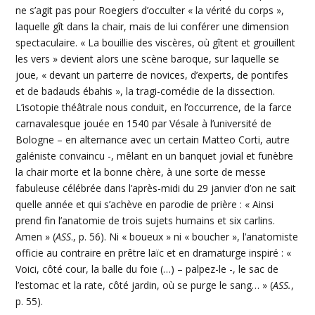
ne s’agit pas pour Roegiers d’occulter « la vérité du corps »,
laquelle gît dans la chair, mais de lui conférer une dimension
spectaculaire. « La bouillie des viscères, où gîtent et grouillent
les vers » devient alors une scène baroque, sur laquelle se
joue, « devant un parterre de novices, d’experts, de pontifes
et de badauds ébahis », la tragi-comédie de la dissection.
L’isotopie théâtrale nous conduit, en l’occurrence, de la farce
carnavalesque jouée en 1540 par Vésale à l’université de
Bologne – en alternance avec un certain Matteo Corti, autre
galéniste convaincu -, mêlant en un banquet jovial et funèbre
la chair morte et la bonne chère, à une sorte de messe
fabuleuse célébrée dans l’après-midi du 29 janvier d’on ne sait
quelle année et qui s’achève en parodie de prière : « Ainsi
prend fin l’anatomie de trois sujets humains et six carlins.
Amen » (
ASS
., p. 56). Ni « boueux » ni « boucher », l’anatomiste
officie au contraire en prêtre laïc et en dramaturge inspiré : «
Voici, côté cour, la balle du foie (…) – palpez-le -, le sac de
l’estomac et la rate, côté jardin, où se purge le sang… » (
ASS.
,
p. 55).