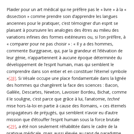
Plaider pour un art médical qui ne préfère pas le « livre » à la «
dissection » comme prendre soin d’apprendre les langues
anciennes pour le pratiquer, c’est témoigner d’un esprit se
plaisant à poursuivre les analogies des êtres au milieu des
variations infinies des formes extérieures ou, si l’on préfère, à
« comparer pour ne pas choisir » : « Il y a des hommes,
commente Burggraeve, qui, par la grandeur et l’élévation de
leur génie, n’appartiennent à aucune époque déterminée du
développement de l’esprit humain, mais qui semblent le
comprendre dans son entier et en constituer l’éternel symbole
»
[28]
. Si Vésale occupe une place fondamentale dans la lignée
des hommes qui changèrent la face des sciences : Bacon,
Galilée, Descartes, Newton, Lavoisier Bordeu, Bichat, comme
il le souligne, c’est parce que grâce à lui, l’anatomie,
techné
mise hors-la-loi en partie à cause des Romains, « ces éternels
propagateurs de préjugés, qui semblent n’avoir eu d’autre
mission que d’étouffer l’esprit humain sous la force brutale
»
[29]
, a été non seulement réhabilitée dans le cadre de la
pratique médicale, mais aussi élevée au rang de paradigme