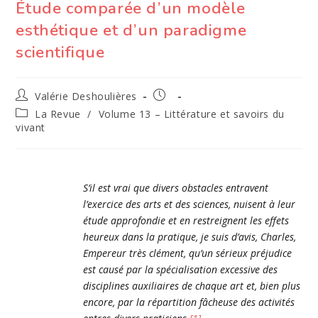
Étude comparée d’un modèle
esthétique et d’un paradigme
scientifique
Auteur/autrice
Publication
Valérie Deshoulières
de
publiée :
Post
La Revue
/
Volume 13 – Littérature et savoirs du
la
category:
vivant
publication :
S’il est vrai que divers obstacles entravent
l’exercice des arts et des sciences, nuisent à leur
étude approfondie et en restreignent les effets
heureux dans la pratique, je suis d’avis, Charles,
Empereur très clément, qu’un sérieux préjudice
est causé par la spécialisation excessive des
disciplines auxiliaires de chaque art et, bien plus
encore, par la répartition fâcheuse des activités