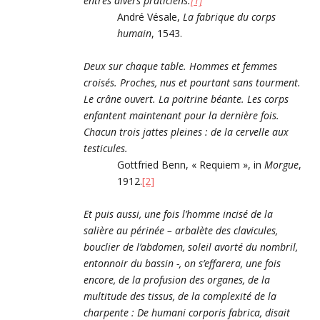
entres divers praticiens.
[1]
André Vésale,
La fabrique du corps
humain
, 1543.
Deux sur chaque table. Hommes et femmes
croisés. Proches, nus et pourtant sans tourment.
Le crâne ouvert. La poitrine béante. Les corps
enfantent maintenant pour la dernière fois.
Chacun trois jattes pleines : de la cervelle aux
testicules.
Gottfried Benn, « Requiem », in
Morgue
,
1912.
[2]
Et puis aussi, une fois l’homme incisé de la
salière au périnée – arbalète des clavicules,
bouclier de l’abdomen, soleil avorté du nombril,
entonnoir du bassin -, on s’effarera, une fois
encore, de la profusion des organes, de la
multitude des tissus, de la complexité de la
charpente : De humani corporis fabrica, disait