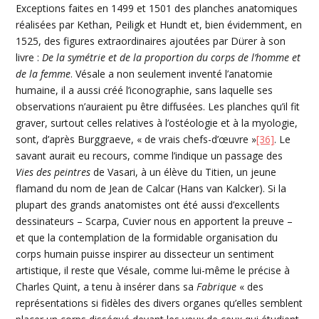
Exceptions faites en 1499 et 1501 des planches anatomiques
réalisées par Kethan, Peiligk et Hundt et, bien évidemment, en
1525, des figures extraordinaires ajoutées par Dürer à son
livre :
De la symétrie et de la proportion du corps de l’homme et
de la femme
. Vésale a non seulement inventé l’anatomie
humaine, il a aussi créé l’iconographie, sans laquelle ses
observations n’auraient pu être diffusées. Les planches qu’il fit
graver, surtout celles relatives à l’ostéologie et à la myologie,
sont, d’après Burggraeve, « de vrais chefs-d’œuvre »
[36]
. Le
savant aurait eu recours, comme l’indique un passage des
Vies des peintres
de Vasari, à un élève du Titien, un jeune
flamand du nom de Jean de Calcar (Hans van Kalcker). Si la
plupart des grands anatomistes ont été aussi d’excellents
dessinateurs – Scarpa, Cuvier nous en apportent la preuve –
et que la contemplation de la formidable organisation du
corps humain puisse inspirer au dissecteur un sentiment
artistique, il reste que Vésale, comme lui-même le précise à
Charles Quint, a tenu à insérer dans sa
Fabrique
« des
représentations si fidèles des divers organes qu’elles semblent