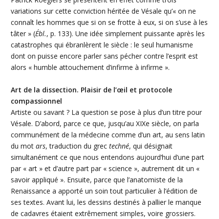
variations sur cette conviction héritée de Vésale qu’« on ne
connaît les hommes que si on se frotte à eux, si on s’use à les
tâter » (
Ébl.
, p. 133). Une idée simplement puissante après les
catastrophes qui ébranlèrent le siècle : le seul humanisme
dont on puisse encore parler sans pécher contre l’esprit est
alors « humble attouchement d’infirme à infirme ».
Art de la dissection. Plaisir de l’œil et protocole
compassionnel
Artiste ou savant ? La question se pose à plus d’un titre pour
Vésale. D’abord, parce ce que, jusqu’au XIXe siècle, on parla
communément de la médecine comme d’un art, au sens latin
du mot
ars
, traduction du grec
techné
, qui désignait
simultanément ce que nous entendons aujourd’hui d’une part
par « art » et d’autre part par « science », autrement dit un «
savoir appliqué ». Ensuite, parce que l’anatomiste de la
Renaissance a apporté un soin tout particulier à l’édition de
ses textes. Avant lui, les dessins destinés à pallier le manque
de cadavres étaient extrêmement simples, voire grossiers.