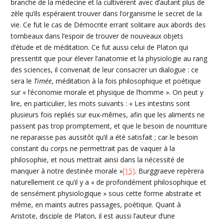
branche de la médecine et la cultivèrent avec d’autant plus de
zèle qu’ils espéraient trouver dans l’organisme le secret de la
vie. Ce fut le cas de Démocrite errant solitaire aux abords des
tombeaux dans l’espoir de trouver de nouveaux objets
d’étude et de méditation. Ce fut aussi celui de Platon qui
pressentit que pour élever l’anatomie et la physiologie au rang
des sciences, il convenait de leur consacrer un dialogue : ce
sera le
Timée
, méditation à la fois philosophique et poétique
sur « l’économie morale et physique de l’homme ». On peut y
lire, en particulier, les mots suivants : « Les intestins sont
plusieurs fois repliés sur eux-mêmes, afin que les aliments ne
passent pas trop promptement, et que le besoin de nourriture
ne reparaisse pas aussitôt qu’il a été satisfait ; car le besoin
constant du corps ne permettrait pas de vaquer à la
philosophie, et nous mettrait ainsi dans la nécessité de
manquer à notre destinée morale »
[15]
. Burggraeve repèrera
naturellement ce qu’il y a « de profondément philosophique et
de sensément physiologique » sous cette forme abstraite et
même, en maints autres passages, poétique. Quant à
Aristote, disciple de Platon, il est aussi l’auteur d’une