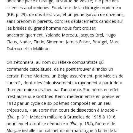
ancienne place d’Orange, la statue de Vésale, « le père des
sciences anatomiques. Fondateur de la chirurgie moderne »
(BB, p. 29), de dos il est vrai, et un jeune garçon de onze ans,
sans prénom ni parents, dont les déplacements candides sur
les brisées du grand homme nous font croiser,
anachroniquement, Yolande Moreau, Jacques Brel, Hugo
Claus, Nadar, Tintin, Simenon, James Ensor, Bruegel, Marc
Dutroux et la Malibran.
On s’étonnera, au nom du réflexe comparatiste qui
commande cette étude, de ne point trouver à l’index un
certain Pierre Mertens, un Belge assurément, prix Médicis de
surcroît, dont « les éblouissements » rayonnent à partir de «
l’humeur noire » draînée par l’anatomie. Son héros en effet
n’est autre que Gottfried Benn, médecin entré en poésie en
1912 par un cycle de six poèmes composés en un seul
crépuscule, « au sortir d’un cours de dissection à Moabit »
(
Ébl.
, p. 81). Médecin militaire à Bruxelles de 1915 à 1916,
pour lequel « tout se dédouble » (
Ébl.
, p. 154), l’auteur de
Morgue
installe son cabinet de dermatologue à la fin de la