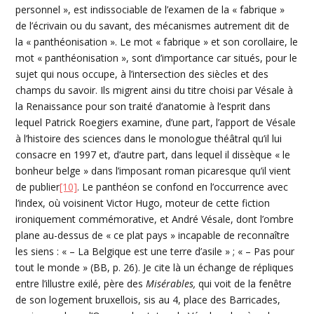
personnel », est indissociable de l’examen de la « fabrique »
de l’écrivain ou du savant, des mécanismes autrement dit de
la « panthéonisation ». Le mot « fabrique » et son corollaire, le
mot « panthéonisation », sont d’importance car situés, pour le
sujet qui nous occupe, à l’intersection des siècles et des
champs du savoir. Ils migrent ainsi du titre choisi par Vésale à
la Renaissance pour son traité d’anatomie à l’esprit dans
lequel Patrick Roegiers examine, d’une part, l’apport de Vésale
à l’histoire des sciences dans le monologue théâtral qu’il lui
consacre en 1997 et, d’autre part, dans lequel il dissèque « le
bonheur belge » dans l’imposant roman picaresque qu’il vient
de publier
[10]
. Le panthéon se confond en l’occurrence avec
l’index, où voisinent Victor Hugo, moteur de cette fiction
ironiquement commémorative, et André Vésale, dont l’ombre
plane au-dessus de « ce plat pays » incapable de reconnaître
les siens : « – La Belgique est une terre d’asile » ; « – Pas pour
tout le monde » (BB, p. 26). Je cite là un échange de répliques
entre l’illustre exilé, père des
Misérables,
qui voit de la fenêtre
de son logement bruxellois, sis au 4, place des Barricades,