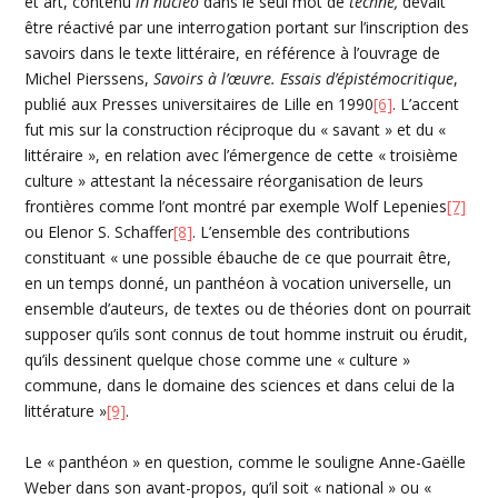
et art, contenu
in nucleo
dans le seul mot de
techné,
devait
être réactivé par une interrogation portant sur l’inscription des
savoirs dans le texte littéraire, en référence à l’ouvrage de
Michel Pierssens,
Savoirs à l’œuvre. Essais d’épistémocritique
,
publié aux Presses universitaires de Lille en 1990
[6]
. L’accent
fut mis sur la construction réciproque du « savant » et du «
littéraire », en relation avec l’émergence de cette « troisième
culture » attestant la nécessaire réorganisation de leurs
frontières comme l’ont montré par exemple Wolf Lepenies
[7]
ou Elenor S. Schaffer
[8]
. L’ensemble des contributions
constituant « une possible ébauche de ce que pourrait être,
en un temps donné, un panthéon à vocation universelle, un
ensemble d’auteurs, de textes ou de théories dont on pourrait
supposer qu’ils sont connus de tout homme instruit ou érudit,
qu’ils dessinent quelque chose comme une « culture »
commune, dans le domaine des sciences et dans celui de la
littérature »
[9]
.
Le « panthéon » en question, comme le souligne Anne-Gaëlle
Weber dans son avant-propos, qu’il soit « national » ou «