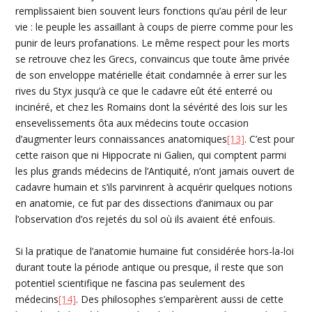
remplissaient bien souvent leurs fonctions qu’au péril de leur
vie : le peuple les assaillant à coups de pierre comme pour les
punir de leurs profanations. Le même respect pour les morts
se retrouve chez les Grecs, convaincus que toute âme privée
de son enveloppe matérielle était condamnée à errer sur les
rives du Styx jusqu’à ce que le cadavre eût été enterré ou
incinéré, et chez les Romains dont la sévérité des lois sur les
ensevelissements ôta aux médecins toute occasion
d’augmenter leurs connaissances anatomiques
[13]
. C’est pour
cette raison que ni Hippocrate ni Galien, qui comptent parmi
les plus grands médecins de l’Antiquité, n’ont jamais ouvert de
cadavre humain et s’ils parvinrent à acquérir quelques notions
en anatomie, ce fut par des dissections d’animaux ou par
l’observation d’os rejetés du sol où ils avaient été enfouis.
Si la pratique de l’anatomie humaine fut considérée hors-la-loi
durant toute la période antique ou presque, il reste que son
potentiel scientifique ne fascina pas seulement des
médecins
[14]
. Des philosophes s’emparèrent aussi de cette