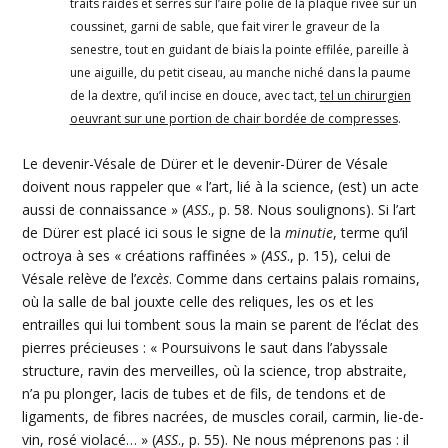
traits raides et serrés sur l’aire polie de la plaque rivée sur un
coussinet, garni de sable, que fait virer le graveur de la
senestre, tout en guidant de biais la pointe effilée, pareille à
une aiguille, du petit ciseau, au manche niché dans la paume
de la dextre, qu’il incise en douce, avec tact,
tel un chirurgien
oeuvrant sur une portion de chair bordée de compresses
.
Le devenir-Vésale de Dürer et le devenir-Dürer de Vésale
doivent nous rappeler que « l’art, lié à la science, (est) un acte
aussi de connaissance » (
ASS
., p. 58. Nous soulignons). Si l’art
de Dürer est placé ici sous le signe de la
minutie
, terme qu’il
octroya à ses « créations raffinées » (
ASS
., p. 15), celui de
Vésale relève de l’
excès
. Comme dans certains palais romains,
où la salle de bal jouxte celle des reliques, les os et les
entrailles qui lui tombent sous la main se parent de l’éclat des
pierres précieuses : « Poursuivons le saut dans l’abyssale
structure, ravin des merveilles, où la science, trop abstraite,
n’a pu plonger, lacis de tubes et de fils, de tendons et de
ligaments, de fibres nacrées, de muscles corail, carmin, lie-de-
vin, rosé violacé… » (
ASS
., p. 55). Ne nous méprenons pas : il