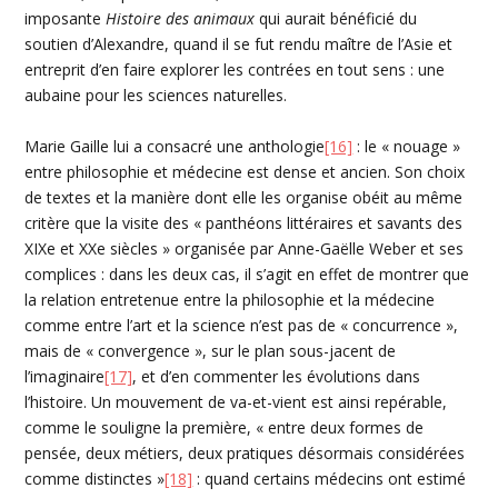
imposante
Histoire des animaux
qui aurait bénéficié du
soutien d’Alexandre, quand il se fut rendu maître de l’Asie et
entreprit d’en faire explorer les contrées en tout sens : une
aubaine pour les sciences naturelles.
Marie Gaille lui a consacré une anthologie
[16]
: le « nouage »
entre philosophie et médecine est dense et ancien. Son choix
de textes et la manière dont elle les organise obéit au même
critère que la visite des « panthéons littéraires et savants des
XIXe et XXe siècles » organisée par Anne-Gaëlle Weber et ses
complices : dans les deux cas, il s’agit en effet de montrer que
la relation entretenue entre la philosophie et la médecine
comme entre l’art et la science n’est pas de « concurrence »,
mais de « convergence », sur le plan sous-jacent de
l’imaginaire
[17]
, et d’en commenter les évolutions dans
l’histoire. Un mouvement de va-et-vient est ainsi repérable,
comme le souligne la première, « entre deux formes de
pensée, deux métiers, deux pratiques désormais considérées
comme distinctes »
[18]
: quand certains médecins ont estimé