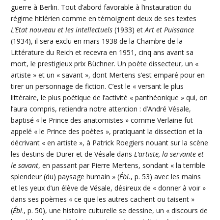
guerre à Berlin. Tout d’abord favorable à l’instauration du
régime hitlérien comme en témoignent deux de ses textes
L’Etat nouveau et les intellectuels
(1933) et
Art et Puissance
(1934), il sera exclu en mars 1938 de la Chambre de la
Littérature du Reich et recevra en 1951, cinq ans avant sa
mort, le prestigieux prix Büchner. Un poète dissecteur, un «
artiste » et un « savant », dont Mertens s’est emparé pour en
tirer un personnage de fiction. C’est le « versant le plus
littéraire, le plus poétique de l’activité « panthéonique » qui, on
l’aura compris, retiendra notre attention : d’André Vésale,
baptisé « le Prince des anatomistes » comme Verlaine fut
appelé « le Prince des poètes », pratiquant la dissection et la
décrivant « en artiste », à Patrick Roegiers nouant sur la scène
les destins de Dürer et de Vésale dans
L’artiste, la servante et
le savant
, en passant par Pierre Mertens, sondant « la terrible
splendeur (du) paysage humain » (
Ébl.
, p. 53) avec les mains
et les yeux d’un élève de Vésale, désireux de « donner à voir »
dans ses poèmes « ce que les autres cachent ou taisent »
(
Ébl
., p. 50), une histoire culturelle se dessine, un « discours de