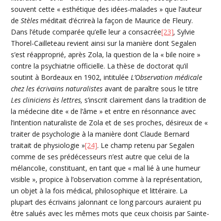
souvent cette « esthétique des idées-malades » que l’auteur
de
Stèles
méditait d’écrireà la façon de Maurice de Fleury.
Dans l’étude comparée qu’elle leur a consacrée
[23]
,
Sylvie
Thorel-Cailleteau revient ainsi sur la manière dont Segalen
s’est réapproprié, après Zola, la question de la « bile noire »
contre la psychiatrie officielle. La thèse de doctorat qu’il
soutint à Bordeaux en 1902, intitulée
L’Observation médicale
chez les écrivains naturalistes
avant de paraître sous le titre
Les cliniciens ès lettres,
s’inscrit clairement dans la tradition de
la médecine dite « de l’âme » et entre en résonnance avec
l’intention naturaliste de Zola et de ses proches, désireux de «
traiter de psychologie à la manière dont Claude Bernard
traitait de physiologie »
[24]
. Le champ retenu par Segalen
comme de ses prédécesseurs n’est autre que celui de la
mélancolie, constituant, en tant que « mal lié à une humeur
visible », propice à l’observation comme à la représentation,
un objet à la fois médical, philosophique et littéraire. La
plupart des écrivains jalonnant ce long parcours auraient pu
être salués avec les mêmes mots que ceux choisis par Sainte-