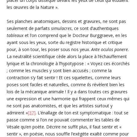
placer un corps disséqué devant les yeux de ceux qui étudient
les œuvres de la Nature ».
Ses planches anatomiques, dessins et gravures, ne sont pas
seulement de parfaits
simulacres
, ce sont d’authentiques
tableaux
et l’on comprend que le Docteur Burggraeve, en les
ayant sous les yeux, sorte du registre historique et critique
pour, à son tour, les poser sous nos yeux.
Ante oculos ponere.
La neutralité scientifique cède alors la place à l’échauffement
lyrique et la chronologie à l’hypotypose : « Voyez ces écorchés
; comme les muscles y sont bien accusés ; comme la
contraction s’y fait sentir ! Et ces squelettes, comme leurs
poses sont faciles et naturelles, comme ils révèlent bien les
lois de la mécanique animale ! Il y a dans toutes ces gravures
une expression et une harmonie qui frappent ceux mêmes qui
ne sont pas anatomistes, et que les artistes surtout y
admirent »
[37]
. L’énallage de ton est symptomatique : tout se
passe comme si l’on ne pouvait commenter les tables de
Vésale qu’en poète. Décrire ne suffit plus, il faut sentir et «
sentir », en poésie, nous souffle l’exégète exalté comme pour