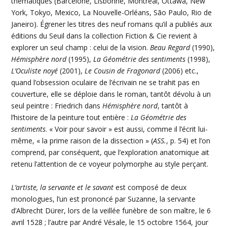
thématiques (Barcelone, Lisbonne, Montréal, Ottawa, New
York, Tokyo, Mexico, La Nouvelle-Orléans, São Paulo, Rio de
Janeiro). Égrener les titres des neuf romans qu’il a publiés aux
éditions du Seuil dans la collection Fiction & Cie revient à
explorer un seul champ : celui de la vision.
Beau Regard
(1990),
Hémisphère nord
(1995),
La Géométrie des sentiments
(1998),
L’Oculiste noyé
(2001),
Le Cousin de Fragonard
(2006) etc.,
quand l’obsession oculaire de l’écrivain ne se trahit pas en
couverture, elle se déploie dans le roman, tantôt dévolu à un
seul peintre : Friedrich dans
Hémisphère nord
, tantôt à
l’histoire de la peinture tout entière :
La Géométrie des
sentiments
. « Voir pour savoir » est aussi, comme il l’écrit lui-
même, « la prime raison de la dissection » (
ASS.
, p. 54) et l’on
comprend, par conséquent, que l’exploration anatomique ait
retenu l’attention de ce voyeur polymorphe au style perçant.
L’artiste, la servante et le savant
est composé de deux
monologues, l’un est prononcé par Suzanne, la servante
d’Albrecht Dürer, lors de la veillée funèbre de son maître, le 6
avril 1528 ; l’autre par André Vésale, le 15 octobre 1564, jour