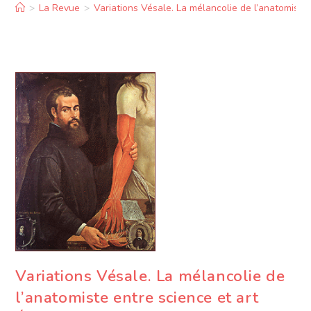
>
La Revue
>
Variations Vésale. La mélancolie de l’anatomiste
Variations Vésale. La mélancolie de
l’anatomiste entre science et art