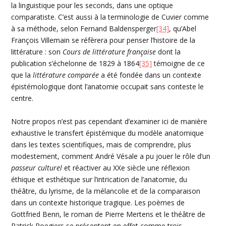
la linguistique pour les seconds, dans une optique
comparatiste. C’est aussi à la terminologie de Cuvier comme
à sa méthode, selon Fernand Baldensperger
[34]
, qu’Abel
François Villemain se réfèrera pour penser l’histoire de la
littérature : son
Cours de littérature française
dont la
publication s’échelonne de 1829 à 1864
[35]
témoigne de ce
que la
littérature comparée
a été fondée dans un contexte
épistémologique dont l’anatomie occupait sans conteste le
centre.
Notre propos n’est pas cependant d’examiner ici de manière
exhaustive le transfert épistémique du modèle anatomique
dans les textes scientifiques, mais de comprendre, plus
modestement, comment André Vésale a pu jouer le rôle d’un
passeur culturel
et réactiver au XXe siècle une réflexion
éthique et esthétique sur l’intrication de l’anatomie, du
théâtre, du lyrisme, de la mélancolie et de la comparaison
dans un contexte historique tragique. Les poèmes de
Gottfried Benn, le roman de Pierre Mertens et le théâtre de
Patrick Roegiers se présentent en effet comme trois