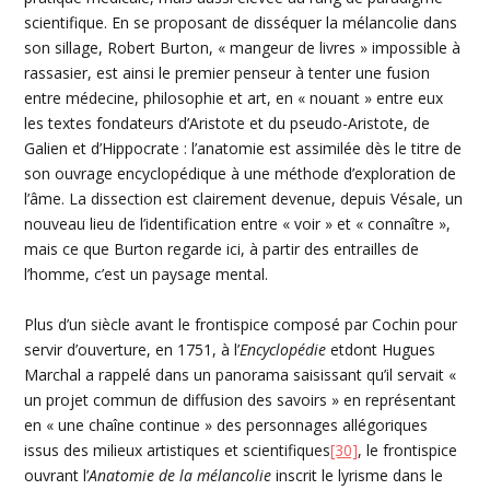
scientifique. En se proposant de disséquer la mélancolie dans
son sillage, Robert Burton, « mangeur de livres » impossible à
rassasier, est ainsi le premier penseur à tenter une fusion
entre médecine, philosophie et art, en « nouant » entre eux
les textes fondateurs d’Aristote et du pseudo-Aristote, de
Galien et d’Hippocrate : l’anatomie est assimilée dès le titre de
son ouvrage encyclopédique à une méthode d’exploration de
l’âme. La dissection est clairement devenue, depuis Vésale, un
nouveau lieu de l’identification entre « voir » et « connaître »,
mais ce que Burton regarde ici, à partir des entrailles de
l’homme, c’est un paysage mental.
Plus d’un siècle avant le frontispice composé par Cochin pour
servir d’ouverture, en 1751, à l’
Encyclopédie
etdont Hugues
Marchal a rappelé dans un panorama saisissant qu’il servait «
un projet commun de diffusion des savoirs » en représentant
en « une chaîne continue » des personnages allégoriques
issus des milieux artistiques et scientifiques
[30]
, le frontispice
ouvrant l’
Anatomie de la mélancolie
inscrit le lyrisme dans le