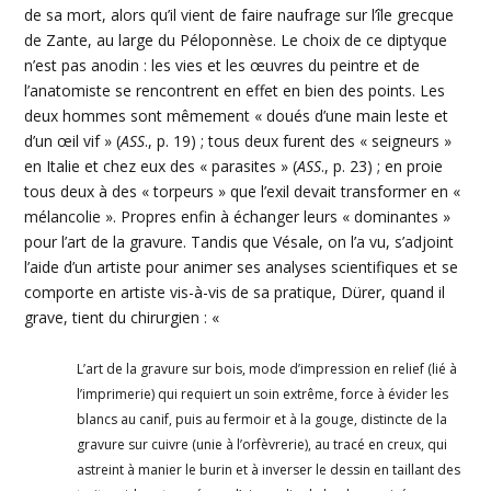
de sa mort, alors qu’il vient de faire naufrage sur l’île grecque
de Zante, au large du Péloponnèse. Le choix de ce diptyque
n’est pas anodin : les vies et les œuvres du peintre et de
l’anatomiste se rencontrent en effet en bien des points. Les
deux hommes sont mêmement « doués d’une main leste et
d’un œil vif » (
ASS
., p. 19) ; tous deux furent des « seigneurs »
en Italie et chez eux des « parasites » (
ASS
., p. 23) ; en proie
tous deux à des « torpeurs » que l’exil devait transformer en «
mélancolie ». Propres enfin à échanger leurs « dominantes »
pour l’art de la gravure. Tandis que Vésale, on l’a vu, s’adjoint
l’aide d’un artiste pour animer ses analyses scientifiques et se
comporte en artiste vis-à-vis de sa pratique, Dürer, quand il
grave, tient du chirurgien : «
L’art de la gravure sur bois, mode d’impression en relief (lié à
l’imprimerie) qui requiert un soin extrême, force à évider les
blancs au canif, puis au fermoir et à la gouge, distincte de la
gravure sur cuivre (unie à l’orfèvrerie), au tracé en creux, qui
astreint à manier le burin et à inverser le dessin en taillant des