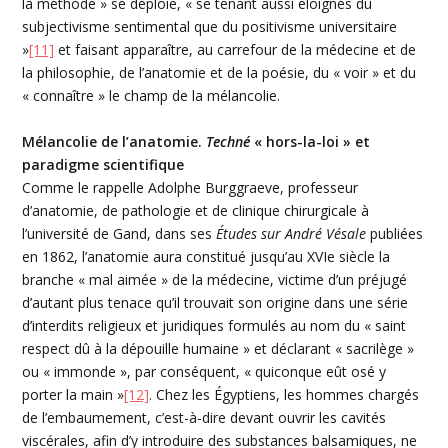
la méthode » se déploie, « se tenant aussi éloignés du
subjectivisme sentimental que du positivisme universitaire
»
[11]
et faisant apparaître, au carrefour de la médecine et de
la philosophie, de l’anatomie et de la poésie, du « voir » et du
« connaître » le champ de la mélancolie.
Mélancolie de l’anatomie.
Techné
« hors-la-loi » et
paradigme scientifique
Comme le rappelle Adolphe Burggraeve, professeur
d’anatomie, de pathologie et de clinique chirurgicale à
l’université de Gand, dans ses
Études sur André Vésale
publiées
en 1862, l’anatomie aura constitué jusqu’au XVIe siècle la
branche « mal aimée » de la médecine, victime d’un préjugé
d’autant plus tenace qu’il trouvait son origine dans une série
d’interdits religieux et juridiques formulés au nom du « saint
respect dû à la dépouille humaine » et déclarant « sacrilège »
ou « immonde », par conséquent, « quiconque eût osé y
porter la main »
[12]
. Chez les Égyptiens, les hommes chargés
de l’embaumement, c’est-à-dire devant ouvrir les cavités
viscérales, afin d’y introduire des substances balsamiques, ne