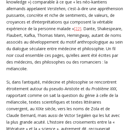
knowledge ») comparable à ce que « les néo-kantiens
allemands appelaient
Verstehen
, c’est-à-dire une appréhension
puissante, concrète et riche de sentiments, de valeurs, de
croyances et d’interprétations qui composent la véritable
expérience de la personne malade »
[22]
. Dante, Shakespeare,
Flaubert, Kafka, Thomas Mann, Hemingway, autant de noms
associés au développement du motif anthropologique au sein
du dialogue séculaire entre médecine et philosophie. Un fil
noir coud ensemble ces pages, qu’elles aient été écrites par
des médecins, des philosophes ou des romanciers : la
mélancolie.
Si, dans l’antiquité, médecine et philosophie se rencontrent
étroitement autour du pseudo-Aristote et du
Problème XXX
,
rapportant comme on sait la question du génie à celle de la
mélancolie, textes scientifiques et textes littéraires
convergent, au XIXe siècle, vers les noms de Zola et de
Claude Bernard, mais aussi de Victor Segalen qui les lut avec
la plus grande acuité. L’histoire des croisements entre la «
littérature » et la « science », autrement dit, recouperait