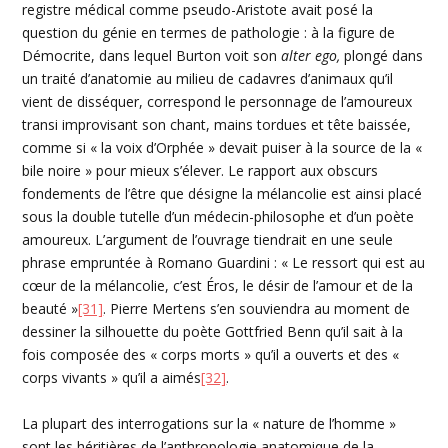
registre médical comme pseudo-Aristote avait posé la
question du génie en termes de pathologie : à la figure de
Démocrite, dans lequel Burton voit son
alter ego,
plongé dans
un traité d’anatomie au milieu de cadavres d’animaux qu’il
vient de disséquer, correspond le personnage de l’amoureux
transi improvisant son chant, mains tordues et tête baissée,
comme si « la voix d’Orphée » devait puiser à la source de la «
bile noire » pour mieux s’élever. Le rapport aux obscurs
fondements de l’être que désigne la mélancolie est ainsi placé
sous la double tutelle d’un médecin-philosophe et d’un poète
amoureux. L’argument de l’ouvrage tiendrait en une seule
phrase empruntée à Romano Guardini : « Le ressort qui est au
cœur de la mélancolie, c’est Éros, le désir de l’amour et de la
beauté »
[31]
. Pierre Mertens s’en souviendra au moment de
dessiner la silhouette du poète Gottfried Benn qu’il sait à la
fois composée des « corps morts » qu’il a ouverts et des «
corps vivants » qu’il a aimés
[32]
.
La plupart des interrogations sur la « nature de l’homme »
sont les héritières de l’anthropologie anatomique de la