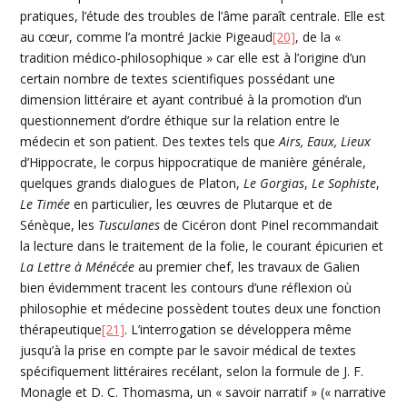
pratiques, l’étude des troubles de l’âme paraît centrale. Elle est
au cœur, comme l’a montré Jackie Pigeaud
[20]
, de la «
tradition médico-philosophique » car elle est à l’origine d’un
certain nombre de textes scientifiques possédant une
dimension littéraire et ayant contribué à la promotion d’un
questionnement d’ordre éthique sur la relation entre le
médecin et son patient. Des textes tels que
Airs, Eaux, Lieux
d’Hippocrate, le corpus hippocratique de manière générale,
quelques grands dialogues de Platon,
Le Gorgias
,
Le Sophiste
,
Le Timée
en particulier, les œuvres de Plutarque et de
Sénèque, les
Tusculanes
de Cicéron dont Pinel recommandait
la lecture dans le traitement de la folie, le courant épicurien et
La Lettre à Ménécée
au premier chef, les travaux de Galien
bien évidemment tracent les contours d’une réflexion où
philosophie et médecine possèdent toutes deux une fonction
thérapeutique
[21]
. L’interrogation se développera même
jusqu’à la prise en compte par le savoir médical de textes
spécifiquement littéraires recélant, selon la formule de J. F.
Monagle et D. C. Thomasma, un « savoir narratif » (« narrative