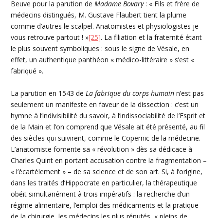
Beuve pour la parution de
Madame Bovary
: « Fils et frère de
médecins distingués, M. Gustave Flaubert tient la plume
comme d’autres le scalpel. Anatomistes et physiologistes je
vous retrouve partout ! »
[25]
. La filiation et la fraternité étant
le plus souvent symboliques : sous le signe de Vésale, en
effet, un authentique panthéon « médico-littéraire » s’est «
fabriqué ».
La parution en 1543 de
La fabrique du corps humain
n’est pas
seulement un manifeste en faveur de la dissection : c’est un
hymne à l’indivisibilité du savoir, à l’indissociabilité de l’Esprit et
de la Main et l’on comprend que Vésale ait été présenté, au fil
des siècles qui suivirent, comme le Copernic de la médecine.
L’anatomiste fomente sa « révolution » dès sa dédicace à
Charles Quint en portant accusation contre la fragmentation –
« l’écartèlement » – de sa science et de son art. Si, à l’origine,
dans les traités d’Hippocrate en particulier, la thérapeutique
obéit simultanément à trois impératifs : la recherche d’un
régime alimentaire, l’emploi des médicaments et la pratique
de la chirurgie, les médecins les plus réputés, « pleins de