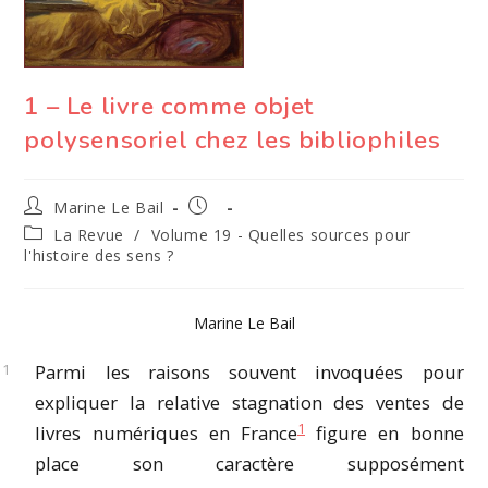
1 – Le livre comme objet
polysensoriel chez les bibliophiles
Auteur/autrice
Publication
Marine Le Bail
de
publiée :
Post
La Revue
/
Volume 19 - Quelles sources pour
la
category:
l'histoire des sens ?
publication :
Marine Le Bail
Parmi les raisons souvent invoquées pour
expliquer la relative stagnation des ventes de
1
livres numériques en France
figure en bonne
place son caractère supposément