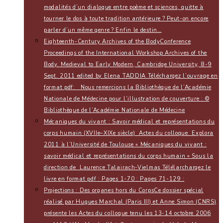
modalités d’un dialogue entre poème et sciences, quitte à
tourner le dos à toute tradition antérieure ? Peut-on encore
parler d’un même genre ? Enfin le destin…
Eighteenth-Century Archives of the Body
Conference
Proceedings of the International Workshop Archives of the
Body. Medieval to Early Modern, Cambridge University, 8-9
Sept. 2011 edited by Elena TADDIA Téléchargez l’ouvrage en
format pdf: Nous remercions la Bibliothèque de l’Académie
Nationale de Médecine pour l’illustration de couverture : ©
Bibliothèque de l’Académie Nationale de Médecine
Mécaniques du vivant : Savoir médical et représentations du
corps humain (XVIIe–XIXe siècle)
Actes du colloque. Explora
2011 à l’Université de Toulouse « Mécaniques du vivant :
savoir médical et représentations du corps humain » Sous la
direction de Laurence Talairach-Vielmas Télélarchargez le
livre en format pdf : Pages 1-70 : Pages 71-129 :
Projections : Des organes hors du Corps
Ce dossier spécial
réalisé par Hugues Marchal (Paris III) et Anne Simon (CNRS)
présente les Actes du colloque tenu les 13-14 octobre 2006