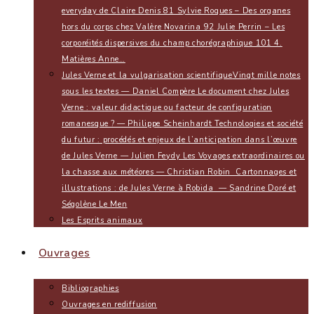
everyday de Claire Denis 81 Sylvie Roques – Des organes
hors du corps chez Valère Novarina 92 Julie Perrin – Les
corporéités dispersives du champ chorégraphique 101 4.
Matières Anne…
Jules Verne et la vulgarisation scientifique
Vingt mille notes
sous les textes — Daniel Compère Le document chez Jules
Verne : valeur didactique ou facteur de configuration
romanesque ? — Philippe Scheinhardt Technologies et société
du futur : procédés et enjeux de l’anticipation dans l’œuvre
de Jules Verne — Julien Feydy Les Voyages extraordinaires ou
la chasse aux météores — Christian Robin Cartonnages et
illustrations : de Jules Verne à Robida — Sandrine Doré et
Ségolène Le Men
Les Esprits animaux
Ouvrages
Bibliographies
Ouvrages en rediffusion