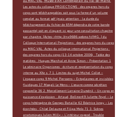
au MAC-VAL, Musée d’Art Contemporain du Val-de-Marne.
Les actes du colloque PROJECTIONS : des organes hors du
corps sont téléchargeables soit sous la forme d’un volume
complet au format pdf (mais attention : la durée du
téléchargement du fichier de 65M dépendra de votre bande
passante) soit en cliquant ici pour une consultation chapitre
par chapitre. [Actes->http://rnx9686.webmo.fr/IMG…] du
Colloque International Projections : des organes hors du corps
au MAC-VAL. Actes du colloque international Projections :
des organes hors du corps (13-14 octobre 2006) Table des
matières Hugues Marchal et Anne Simon – Présentation 1
Le séminaire Organismes : écriture et représentation du corps
interne au XXe s. 7 1. Limites du sujet Michel Collot –
L’espace-corps 9 Michel Pierssens – Ectoplasmes et invisibles
fluidiques 17 Magali Le Mens – L’œuvre comme sécrétion
corporelle 36 2. Morcellement Lorraine Duménil – Un corps en
puissance d’explosion : Artaud, Bellmer49 Juliette Feyel – Le
corps hétérogène de Georges Bataille 62 Béatrice Jongy – Les
écorchées : Chloé Delaume et Filipa Melo 71 3. Scènes
anatomiques Julien Milly – L’intérieur exposé : Trouble