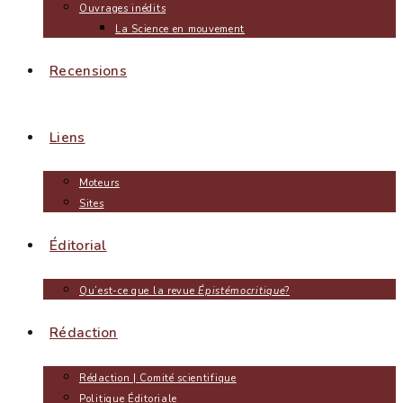
Ouvrages inédits
La Science en mouvement
Recensions
Liens
Moteurs
Sites
Éditorial
Qu’est-ce que la revue
Épistémocritique
?
Rédaction
Rédaction | Comité scientifique
Politique Éditoriale