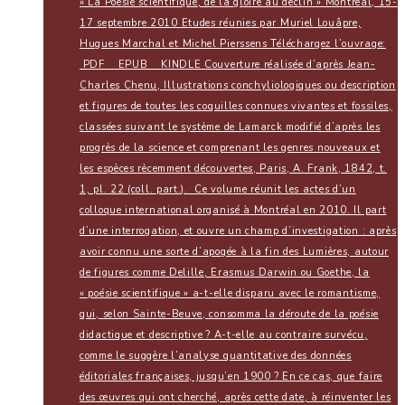
« La Poésie scientifique, de la gloire au déclin » Montréal, 15-
17 septembre 2010 Etudes réunies par Muriel Louâpre,
Hugues Marchal et Michel Pierssens Téléchargez l’ouvrage:
PDF EPUB KINDLE Couverture réalisée d’après Jean-
Charles Chenu, Illustrations conchyliologiques ou description
et figures de toutes les coquilles connues vivantes et fossiles,
classées suivant le système de Lamarck modifié d’après les
progrès de la science et comprenant les genres nouveaux et
les espèces rècemment découvertes, Paris, A. Frank, 1842, t.
1, pl. 22 (coll. part.). Ce volume réunit les actes d’un
colloque international organisé à Montréal en 2010. Il part
d’une interrogation, et ouvre un champ d’investigation : après
avoir connu une sorte d’apogée à la fin des Lumières, autour
de figures comme Delille, Erasmus Darwin ou Goethe, la
« poésie scientifique » a-t-elle disparu avec le romantisme,
qui, selon Sainte-Beuve, consomma la déroute de la poésie
didactique et descriptive ? A-t-elle au contraire survécu,
comme le suggère l’analyse quantitative des données
éditoriales françaises, jusqu’en 1900 ? En ce cas, que faire
des œuvres qui ont cherché, après cette date, à réinventer les