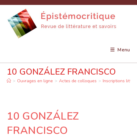
Skip
to
content
Menu
10 GONZÁLEZ FRANCISCO
>
Ouvrages en ligne
>
Actes de colloques
>
Inscriptions litté
10 GONZÁLEZ
FRANCISCO