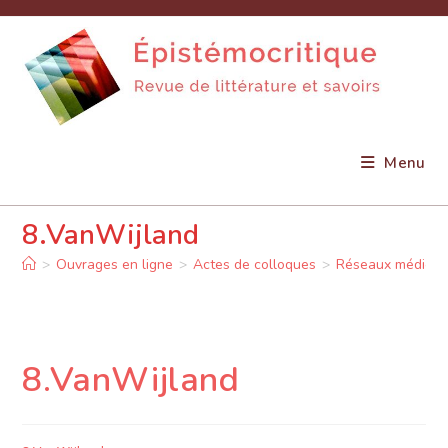
Skip
to
content
Menu
8.VanWijland
>
Ouvrages en ligne
>
Actes de colloques
>
Réseaux médico-l
8.VanWijland