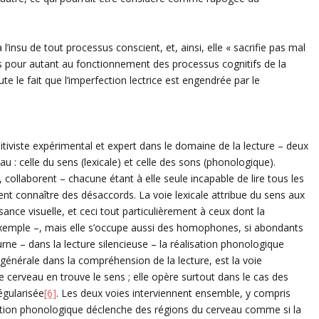
’insu de tout processus conscient, et, ainsi, elle « sacrifie pas mal
pas pour autant au fonctionnement des processus cognitifs de la
ute le fait que l’imperfection lectrice est engendrée par le
iviste expérimental et expert dans le domaine de la lecture – deux
au : celle du sens (lexicale) et celle des sons (phonologique).
collaborent – chacune étant à elle seule incapable de lire tous les
nt connaître des désaccords. La voie lexicale attribue du sens aux
nce visuelle, et ceci tout particulièrement à ceux dont la
exemple –, mais elle s’occupe aussi des homophones, si abondants
urne – dans la lecture silencieuse – la réalisation phonologique
générale dans la compréhension de la lecture, est la voie
 cerveau en trouve le sens ; elle opère surtout dans le cas des
égularisée
[6]
. Les deux voies interviennent ensemble, y compris
mation phonologique déclenche des régions du cerveau comme si la