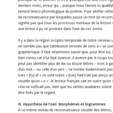
derniers mots, erreur qui – puisque nous l’avons ici qualif
tension lexico-phonologique du poème. Pour vérifier cette 
de reconnaissance par lesquelles passe un mot (la reconna
signifie pas que tous les processus mentaux de la lectur
une erreur a pu se produire dans l’une de ces zones.
Il y a dans la région occipito-temporale de notre cerveau u
ne semble pas que l’attribution erronée de sens à « se so
graphémique. Il faut néanmoins savoir que, pour être lus, le
bien connu car il lui faut avancer. Il avance par à-coups t
peut pas identifier plus de dix ou douze lettres – trois à g
d’un mot – ou celle d’un vers – ne tombe évidemment pas au
tues » [ty] et « se sont tuées » [tue] l’œil n’ait pas perçu u
visuelle qu’un « e » ; le lecteur français sait en outre qu’un
cela ne suffisait pas, bien que les verbes auxiliaires soien
être fixés par le regard.
III. Hypothèse de l’oeil. Morphèmes et bigrammes
À ce même niveau de reconnaissance visuelle des lettres,