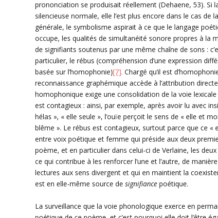
prononciation se produisait réellement (Dehaene, 53). Si l
silencieuse normale, elle l’est plus encore dans le cas de l
générale, le symbolisme aspirait à ce que le langage poéti
occupe, les qualités de simultanéité sonore propres à la m
de signifiants soutenus par une même chaîne de sons : c’
particulier, le rébus (compréhension d’une expression différa
basée sur l’homophonie)
[7]
. Chargé qu’il est d’homophoni
reconnaissance graphémique accède à l’attribution directe d
homophonique exige une consolidation de la voie lexicale 
est contagieux : ainsi, par exemple, après avoir lu avec in
hélas », « elle seule », l’ouïe perçoit le sens de « elle et
blême ». Le rébus est contagieux, surtout parce que ce « e
entre voix poétique et femme qui préside aux deux premie
poème, et en particulier dans celui-ci de Verlaine, les deux v
ce qui contribue à les renforcer l’une et l’autre, de manièr
lectures aux sens divergent et qui en maintient la coexisten
est en elle-même source de
signifiance
poétique.
La surveillance que la voie phonologique exerce en perman
poétique de ce poème, et c’est pourquoi elle doit l’être ég