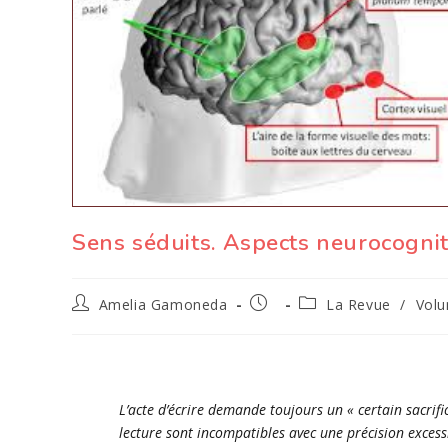
Sens séduits. Aspects neurocogniti
Auteur/autrice
Publication
Post
Amelia Gamoneda
La Revue
/
Volu
de
publiée :
category:
la
publication :
L’acte d’écrire demande toujours un « certain sacrific
lecture sont incompatibles avec une précision exces