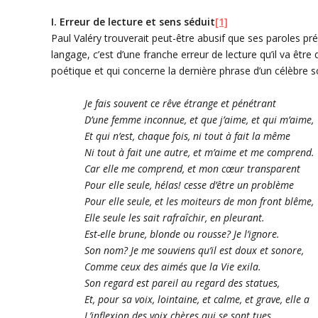
I. Erreur de lecture et sens séduit
[1]
Paul
Valéry
trouverait peut-être abusif que ses paroles pré
langage, c’est d’une franche erreur de lecture qu’il va être q
poétique et qui concerne la dernière phrase d’un célèbre 
Je fais souvent ce rêve étrange et pénétrant
D’une femme inconnue, et que j’aime, et qui m’aime,
Et qui n’est, chaque fois, ni tout à fait la même
Ni tout à fait une autre, et m’aime et me comprend.
Car elle me comprend, et mon
cœur
transparent
Pour elle seule, hélas! cesse d’être un problème
Pour elle seule, et les moiteurs de mon front blême,
Elle seule les sait rafraîchir, en pleurant.
Est-elle brune, blonde ou rousse? Je l’ignore.
Son nom? Je me souviens qu’il est doux et sonore,
Comme ceux des aimés que la Vie exila.
Son regard est pareil au regard des statues,
Et, pour sa voix, lointaine, et calme, et grave, elle a
L’inflexion des voix chères qui se sont tues.