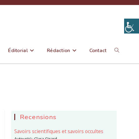
Éditorial
Rédaction
Contact
Toggle
website
search
Recensions
Savoirs scientifiques et savoirs occultes
Auteur(s) :
Clara Girard