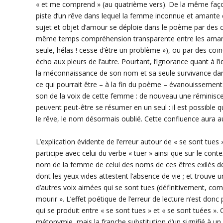
« et me comprend » (au quatrième vers). De la même faço
piste d’un rêve dans lequel la femme inconnue et amante
sujet et objet d’amour se déploie dans le poème par des c
même temps compréhension transparente entre les aman
seule, hélas ! cesse d’être un problème »), ou par des coï
écho aux pleurs de l’autre. Pourtant, l’ignorance quant à l
la méconnaissance de son nom et sa seule survivance da
ce qui pourrait être – à la fin du poème – évanouissement d
son de la voix de cette femme : de nouveau une réminiscen
peuvent peut-être se résumer en un seul : il est possible
le rêve, le nom désormais oublié. Cette confluence aura 
L’explication évidente de l’erreur autour de « se sont tue
participe avec celui du verbe « tuer » ainsi que sur le cont
nom de la femme de celui des noms de ces êtres exilés de l
dont les yeux vides attestent l’absence de vie ; et trouve
d’autres voix aimées qui se sont tues (définitivement, com
mourir ». L’effet poétique de l’erreur de lecture n’est donc 
qui se produit entre « se sont tues » et « se sont tuées »
métonymie, mais la franche substitution d’un signifié à u