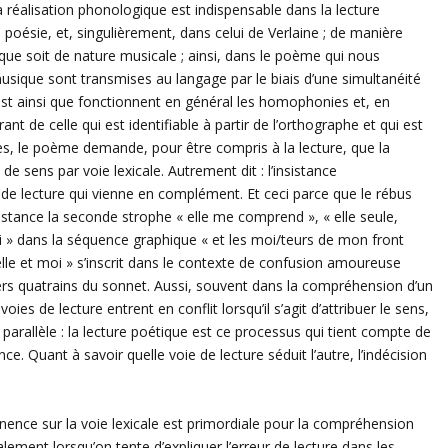
a réalisation phonologique est indispensable dans la lecture
a poésie, et, singulièrement, dans celui de Verlaine ; de manière
que soit de nature musicale ; ainsi, dans le poème qui nous
usique sont transmises au langage par le biais d’une simultanéité
est ainsi que fonctionnent en général les homophonies et, en
nt de celle qui est identifiable à partir de l’orthographe et qui est
es, le poème demande, pour être compris à la lecture, que la
e sens par voie lexicale. Autrement dit : l’insistance
de lecture qui vienne en complément. Et ceci parce que le rébus
sistance la seconde strophe « elle me comprend », « elle seule,
 moi » dans la séquence graphique « et les moi/teurs de mon front
lle et moi » s’inscrit dans le contexte de confusion amoureuse
rs quatrains du sonnet. Aussi, souvent dans la compréhension d’un
oies de lecture entrent en conflit lorsqu’il s’agit d’attribuer le sens,
e parallèle : la lecture poétique est ce processus qui tient compte de
ce. Quant à savoir quelle voie de lecture séduit l’autre, l’indécision
ence sur la voie lexicale est primordiale pour la compréhension
alement lorsqu’on tente d’expliquer l’erreur de lecture dans les