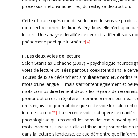
processus métonymique – et, du reste, sa destruction.
Cette efficace opération de séduction du sens se produit à l
d’intellect » comme le dirait Valéry. Mais elle n’échappe 
lecture. Une analyse détaillée de ceux-ci ratifierait sans do
phénomène poétique lui-même
[4]
.
II. Les deux voies de lecture
Selon Stanislas Dehaene (2007) – psychologue neurocognit
voies de lecture utilisées par tous coexistent dans le cerve
Toutes deux se déclenchent simultanément et, d’ordinaire, 
mots d’une langue –, mais s’affrontent également et peuve
mots connus directement depuis les régions de reconnaissa
prononciation est irrégulière – comme « monsieur » par 
en français : on pourrait dire que cette voie lexicale conto
interne du mot
[5]
. La seconde voie, qui opère de manière 
phonologique qui reconnaît les sons des mots avant que le
mots inconnus, auxquels elle attribue une prononciation r
dans la lecture silencieuse, ce que démontre que l’infor