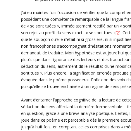
J’ai eu maintes fois l’occasion de vérifier que la compré
possédant une compétence remarquable de la langue françai
de « se sont tuées », immédiatement rectifié par un « sont
son rejet au profit du sens exact : « se sont tues »
[2]
. Cet
que le soupçon qu’elle n’était ni si grossière, ni si injusti
non francophones s’accompagnait d’hésitations momentané
demandait de traduire. Mon hypothèse est aujourd’hui qu
plutôt que dans l’ignorance des lecteurs et des traducteur
séduction du sens, autrement dit le résultat d’une modific
sont tues ». Plus encore, la signification erronée produite 
évoquée dans le poème possèderait l’inflexion des voix ch
puisqu’elle se trouve enchaînée à un régime de sens prése
Avant d’entamer l’approche cognitive de la lecture de cet
séduction du sens affectant la dernière forme verbale – il
en question, grâce à une brève analyse poétique. Certes, l
joue dans ce poème est perceptible dès la première écoute 
jusqu’à huit fois, en comptant celles comprises dans « mêm