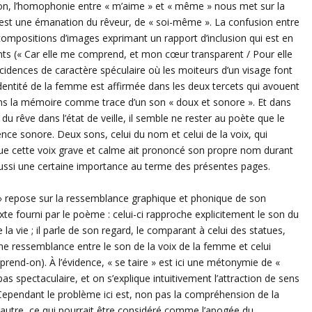
n, l’homophonie entre « m’aime » et « même » nous met sur la
 est une émanation du rêveur, de « soi-même ». La confusion entre
ompositions d’images exprimant un rapport d’inclusion qui est en
ts (« Car elle me comprend, et mon
cœur
transparent / Pour elle
ncidences de caractère spéculaire où les moiteurs d’un visage font
’identité de la femme est affirmée dans les deux tercets qui avouent
ns la mémoire comme trace d’un son « doux et sonore ». Et dans
u rêve dans l’état de veille, il semble ne rester au poète que le
ce sonore. Deux sons, celui du nom et celui de la voix, qui
 que cette voix grave et calme ait prononcé son propre nom durant
aussi une certaine importance au terme des présentes pages.
s » repose sur la ressemblance graphique et phonique de son
exte fourni par le poème : celui-ci rapproche explicitement le son du
a vie ; il parle de son regard, le comparant à celui des statues,
 une ressemblance entre le son de la voix de la femme et celui
prend-on). À l’évidence, « se taire » est ici une métonymie de «
pas spectaculaire, et on s’explique intuitivement l’attraction de sens
. Cependant le problème ici est, non pas la compréhension de la
n autre, ce qui pourrait être considéré comme l’apogée du