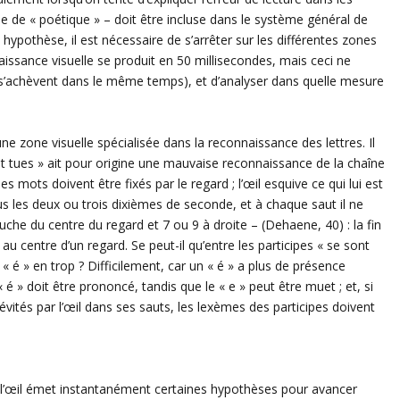
iée de « poétique » – doit être incluse dans le système général de
hypothèse, il est nécessaire de s’arrêter sur les différentes zones
issance visuelle se produit en 50 millisecondes, mais ceci ne
e s’achèvent dans le même temps), et d’analyser dans quelle mesure
ne zone visuelle spécialisée dans la reconnaissance des lettres. Il
nt tues » ait pour origine une mauvaise reconnaissance de la chaîne
s mots doivent être fixés par le regard ; l’œil esquive ce qui lui est
ous les deux ou trois dixièmes de seconde, et à chaque saut il ne
auche du centre du regard et 7 ou 9 à droite – (Dehaene, 40) : la fin
 centre d’un regard. Se peut-il qu’entre les participes « se sont
n « é » en trop ? Difficilement, car un « é » a plus de présence
 « é » doit être prononcé, tandis que le « e » peut être muet ; et, si
t évités par l’œil dans ses sauts, les lexèmes des participes doivent
 l’œil émet instantanément certaines hypothèses pour avancer