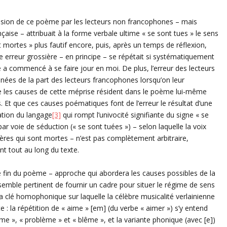
hension de ce poème par les lecteurs non francophones – mais
se – attribuait à la forme verbale ultime « se sont tues » le sens
 mortes » plus fautif encore, puis, après un temps de réflexion,
te erreur grossière – en principe – se répétait si systématiquement
fiée a commencé à se faire jour en moi. De plus, l’erreur des lecteurs
es de la part des lecteurs francophones lorsqu’on leur
e les causes de cette méprise résident dans le poème lui-même
s. Et que ces causes
poématiques
font de l’erreur le résultat d’une
ation du langage
[3]
qui rompt
l’univocité
signifiante
du signe « se
par voie de séduction (« se sont tuées ») – selon laquelle la voix
ères qui sont mortes – n’est pas complètement arbitraire,
nt tout au long du texte.
te fin du poème – approche qui abordera les causes possibles de la
 semble pertinent de fournir un cadre pour situer le régime de sens
a clé homophonique sur laquelle la célèbre musicalité verlainienne
: la répétition de « aime » [em] (du verbe « aimer ») s’y entend
e », « problème » et « blême », et la variante phonique (avec [e])