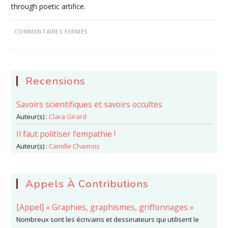
through poetic artifice.
SUR
COMMENTAIRES FERMÉS
4-
VIVID
ENTANGLEMENTS:
MATERIALIZING
CLIMATE
CRISIS
IN
Recensions
MAINSTREAM
POETRY
Savoirs scientifiques et savoirs occultes
Auteur(s) :
Clara Girard
Il faut politiser l’empathie !
Auteur(s) :
Camille Chamois
Appels À Contributions
[Appel] « Graphies, graphismes, griffonnages »
Nombreux sont les écrivains et dessinateurs qui utilisent le