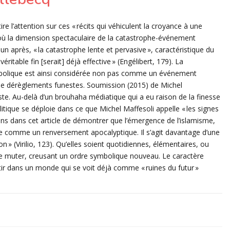
 l’attention sur ces « récits qui véhiculent la croyance à une
ù la dimension spectaculaire de la catastrophe-événement
n après, « la catastrophe lente et pervasive », caractéristique du
table fin [serait] déjà effective » (Engélibert, 179). La
ymbolique est ainsi considérée non pas comme un événement
e dérèglements funestes. Soumission (2015) de Michel
ste. Au-delà d’un brouhaha médiatique qui a eu raison de la finesse
litique se déploie dans ce que Michel Maffesoli appelle « les signes
rons dans cet article de démontrer que l’émergence de l’islamisme,
agée comme un renversement apocalyptique. Il s’agit davantage d’une
n » (Virilio, 123). Qu’elles soient quotidiennes, élémentaires, ou
de muter, creusant un ordre symbolique nouveau. Le caractère
ntir dans un monde qui se voit déjà comme « ruines du futur »