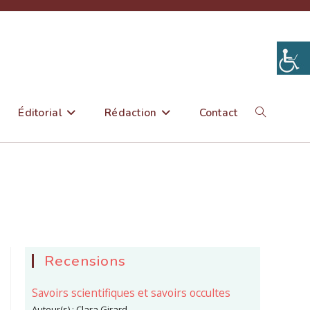
Éditorial
Rédaction
Contact
Toggle
website
search
Recensions
Savoirs scientifiques et savoirs occultes
Auteur(s) :
Clara Girard