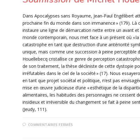
Dans Apocalypses sans Royaume, Jean-Paul Engélibert attire
prochaine fin du monde dans son immanence » (179). Là o
instaure une ligne de démarcation nette entre un avant et u
monde contemporain, nous met face à un présent où « la véri
catastrophe en tant que destruction d’une antériorité s
unique, mais comme une succession à peine perceptible d
Houellebecq cristallise ce genre de perception catastrophi
de son traitement, la thèse décliniste de cette dystopie po
irréfutables dans le ciel de la société » (17). Nous essaye
en tant que projet sociétal et politique, n’est pas envis
mise en œuvre judicieuse d’une « esthétique de la disparitio
alimentaires, les habitudes des personnages ne cessent 
insidieux et irréversible du changement se fait à peine se
(Jeudy, 111).
SUR
COMMENTAIRES FERMÉS
2
–
L’IMMANENCE