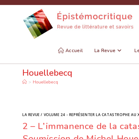
Skip
to
content
Accueil
La Revue
L
Houellebecq
>
Houellebecq
LA REVUE
/
VOLUME 24 - REPRÉSENTER LA CATASTROPHE AU X
2 – L’immanence de la cata
Soumission
de Michel Houe