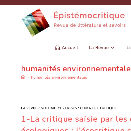
Skip
to
content
Accueil
La Revue
L
humanités environnementale
>
humanités environnementales
LA REVUE
/
VOLUME 21 - CRISES : CLIMAT ET CRITIQUE
1-La critique saisie par les
écologiques : l’écocritiq