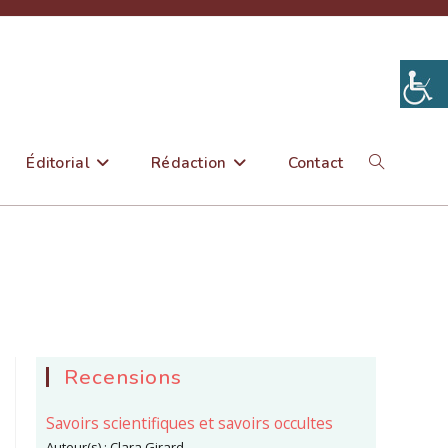
Éditorial
Rédaction
Contact
Toggle
website
search
Recensions
Savoirs scientifiques et savoirs occultes
Auteur(s) :
Clara Girard