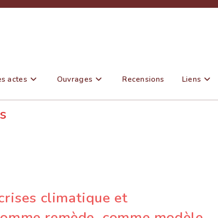
es actes
Ouvrages
Recensions
Liens
s
 crises climatique et
ue comme remède, comme modèle,