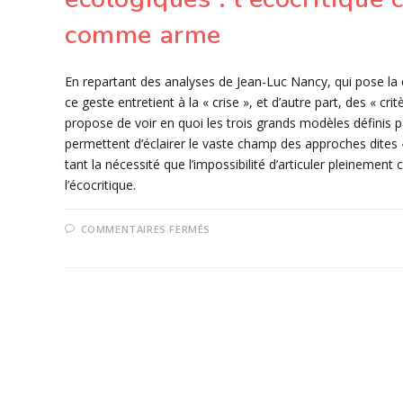
comme arme
En repartant des analyses de Jean-Luc Nancy, qui pose la q
ce geste entretient à la « crise », et d’autre part, des « cri
propose de voir en quoi les trois grands modèles définis pa
permettent d’éclairer le vaste champ des approches dites « 
tant la nécessité que l’impossibilité d’articuler pleinement 
l’écocritique.
SUR
COMMENTAIRES FERMÉS
1-
LA
CRITIQUE
SAISIE
PAR
LES
CRISES
CLIMATIQUE
ET
ÉCOLOGIQUES :
L’ÉCOCRITIQUE COMME
REMÈDE,
COMME
MODÈLE,