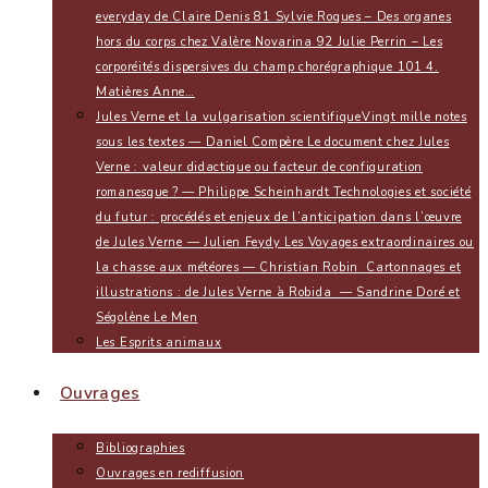
everyday de Claire Denis 81 Sylvie Roques – Des organes
hors du corps chez Valère Novarina 92 Julie Perrin – Les
corporéités dispersives du champ chorégraphique 101 4.
Matières Anne…
Jules Verne et la vulgarisation scientifique
Vingt mille notes
sous les textes — Daniel Compère Le document chez Jules
Verne : valeur didactique ou facteur de configuration
romanesque ? — Philippe Scheinhardt Technologies et société
du futur : procédés et enjeux de l’anticipation dans l’œuvre
de Jules Verne — Julien Feydy Les Voyages extraordinaires ou
la chasse aux météores — Christian Robin Cartonnages et
illustrations : de Jules Verne à Robida — Sandrine Doré et
Ségolène Le Men
Les Esprits animaux
Ouvrages
Bibliographies
Ouvrages en rediffusion