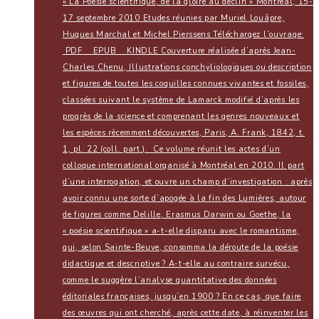
« La Poésie scientifique, de la gloire au déclin » Montréal, 15-
17 septembre 2010 Etudes réunies par Muriel Louâpre,
Hugues Marchal et Michel Pierssens Téléchargez l’ouvrage:
PDF EPUB KINDLE Couverture réalisée d’après Jean-
Charles Chenu, Illustrations conchyliologiques ou description
et figures de toutes les coquilles connues vivantes et fossiles,
classées suivant le système de Lamarck modifié d’après les
progrès de la science et comprenant les genres nouveaux et
les espèces rècemment découvertes, Paris, A. Frank, 1842, t.
1, pl. 22 (coll. part.). Ce volume réunit les actes d’un
colloque international organisé à Montréal en 2010. Il part
d’une interrogation, et ouvre un champ d’investigation : après
avoir connu une sorte d’apogée à la fin des Lumières, autour
de figures comme Delille, Erasmus Darwin ou Goethe, la
« poésie scientifique » a-t-elle disparu avec le romantisme,
qui, selon Sainte-Beuve, consomma la déroute de la poésie
didactique et descriptive ? A-t-elle au contraire survécu,
comme le suggère l’analyse quantitative des données
éditoriales françaises, jusqu’en 1900 ? En ce cas, que faire
des œuvres qui ont cherché, après cette date, à réinventer les