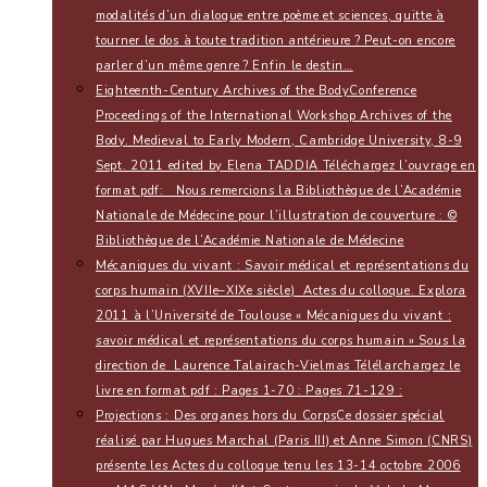
modalités d’un dialogue entre poème et sciences, quitte à
tourner le dos à toute tradition antérieure ? Peut-on encore
parler d’un même genre ? Enfin le destin…
Eighteenth-Century Archives of the Body
Conference
Proceedings of the International Workshop Archives of the
Body. Medieval to Early Modern, Cambridge University, 8-9
Sept. 2011 edited by Elena TADDIA Téléchargez l’ouvrage en
format pdf: Nous remercions la Bibliothèque de l’Académie
Nationale de Médecine pour l’illustration de couverture : ©
Bibliothèque de l’Académie Nationale de Médecine
Mécaniques du vivant : Savoir médical et représentations du
corps humain (XVIIe–XIXe siècle)
Actes du colloque. Explora
2011 à l’Université de Toulouse « Mécaniques du vivant :
savoir médical et représentations du corps humain » Sous la
direction de Laurence Talairach-Vielmas Télélarchargez le
livre en format pdf : Pages 1-70 : Pages 71-129 :
Projections : Des organes hors du Corps
Ce dossier spécial
réalisé par Hugues Marchal (Paris III) et Anne Simon (CNRS)
présente les Actes du colloque tenu les 13-14 octobre 2006