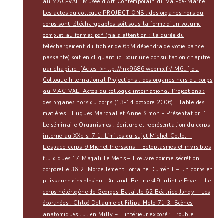
au MAC-VAL, Musée d’Art Contemporain du Val-de-Marne.
Les actes du colloque PROJECTIONS : des organes hors du
corps sont téléchargeables soit sous la forme d’un volume
complet au format pdf (mais attention : la durée du
téléchargement du fichier de 65M dépendra de votre bande
passante) soit en cliquant ici pour une consultation chapitre
par chapitre. [Actes->http://rnx9686.webmo.fr/IMG…] du
Colloque International Projections : des organes hors du corps
au MAC-VAL. Actes du colloque international Projections :
des organes hors du corps (13-14 octobre 2006) Table des
matières Hugues Marchal et Anne Simon – Présentation 1
Le séminaire Organismes : écriture et représentation du corps
interne au XXe s. 7 1. Limites du sujet Michel Collot –
L’espace-corps 9 Michel Pierssens – Ectoplasmes et invisibles
fluidiques 17 Magali Le Mens – L’œuvre comme sécrétion
corporelle 36 2. Morcellement Lorraine Duménil – Un corps en
puissance d’explosion : Artaud, Bellmer49 Juliette Feyel – Le
corps hétérogène de Georges Bataille 62 Béatrice Jongy – Les
écorchées : Chloé Delaume et Filipa Melo 71 3. Scènes
anatomiques Julien Milly – L’intérieur exposé : Trouble