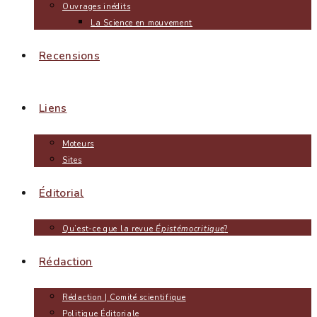
Ouvrages inédits
La Science en mouvement
Recensions
Liens
Moteurs
Sites
Éditorial
Qu’est-ce que la revue
Épistémocritique
?
Rédaction
Rédaction | Comité scientifique
Politique Éditoriale