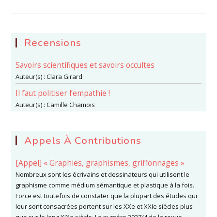
11
–
L’ACCIDENT
DROMOLOGIQUE
S’EXPOSE
DANS
L’ŒUVRE
Recensions
D’HITO
STEYERL
Savoirs scientifiques et savoirs occultes
Auteur(s) :
Clara Girard
Il faut politiser l’empathie !
Auteur(s) :
Camille Chamois
Appels À Contributions
[Appel] « Graphies, graphismes, griffonnages »
Nombreux sont les écrivains et dessinateurs qui utilisent le
graphisme comme médium sémantique et plastique à la fois.
Force est toutefois de constater que la plupart des études qui
leur sont consacrées portent sur les XXe et XXIe siècles plus