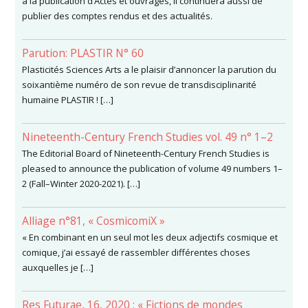
à la publication d’Actes et ouvrages, il continuera aussi de
publier des comptes rendus et des actualités.
Parution: PLASTIR N° 60
Plasticités Sciences Arts a le plaisir d’annoncer la parution du
soixantième numéro de son revue de transdisciplinarité
humaine PLASTIR ! […]
Nineteenth-Century French Studies vol. 49 n° 1–2
The Editorial Board of Nineteenth-Century French Studies is
pleased to announce the publication of volume 49 numbers 1–
2 (Fall–Winter 2020-2021). […]
Alliage n°81, « CosmicomiX »
« En combinant en un seul mot les deux adjectifs cosmique et
comique, j’ai essayé de rassembler différentes choses
auxquelles je […]
Res Futurae, 16, 2020 : « Fictions de mondes