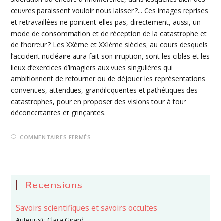
œuvres paraissent vouloir nous laisser ?... Ces images reprises
et retravaillées ne pointent-elles pas, directement, aussi, un
mode de consommation et de réception de la catastrophe et
de l’horreur ? Les XXème et XXIème siècles, au cours desquels
l’accident nucléaire aura fait son irruption, sont les cibles et les
lieux d’exercices d’imagiers aux vues singulières qui
ambitionnent de retourner ou de déjouer les représentations
convenues, attendues, grandiloquentes et pathétiques des
catastrophes, pour en proposer des visions tour à tour
déconcertantes et grinçantes.
SUR
COMMENTAIRES FERMÉS
10
–
DRÔLES
D’ÉVÉNEMENTS ?
LA
MENACE
NUCLÉAIRE
Recensions
VUE
À
TRAVERS
Savoirs scientifiques et savoirs occultes
LES
FORMES
Auteur(s) :
Clara Girard
DE