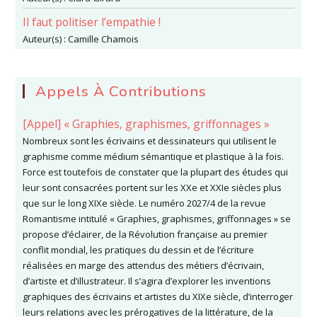
SON
INTERPRÉTATION
Il faut politiser l’empathie !
ET
DE
Auteur(s) :
Camille Chamois
SON
REMPLOI
ARTISTIQUES
Appels À Contributions
[Appel] « Graphies, graphismes, griffonnages »
Nombreux sont les écrivains et dessinateurs qui utilisent le
graphisme comme médium sémantique et plastique à la fois.
Force est toutefois de constater que la plupart des études qui
leur sont consacrées portent sur les XXe et XXIe siècles plus
que sur le long XIXe siècle. Le numéro 2027/4 de la revue
Romantisme intitulé « Graphies, graphismes, griffonnages » se
propose d’éclairer, de la Révolution française au premier
conflit mondial, les pratiques du dessin et de l’écriture
réalisées en marge des attendus des métiers d’écrivain,
d’artiste et d’illustrateur. Il s’agira d’explorer les inventions
graphiques des écrivains et artistes du XIXe siècle, d’interroger
leurs relations avec les prérogatives de la littérature, de la