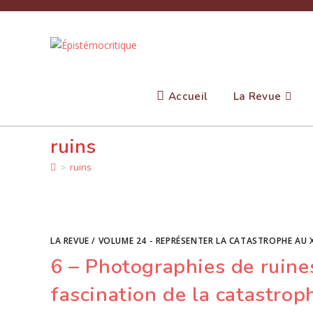
Skip
to
content
Accueil
La Revue
ruins
>
ruins
LA REVUE
/
VOLUME 24 - REPRÉSENTER LA CATASTROPHE AU X
6 – Photographies de ruines
fascination de la catastrop