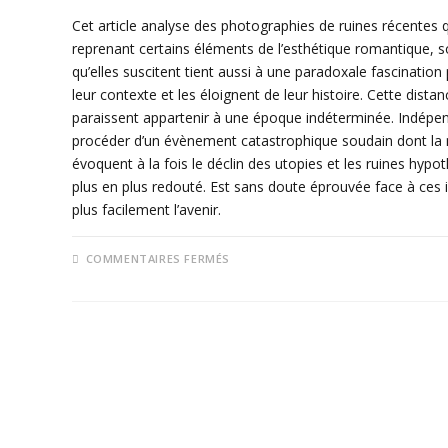
Cet article analyse des photographies de ruines récentes q
reprenant certains éléments de l’esthétique romantique, s
qu’elles suscitent tient aussi à une paradoxale fascination
leur contexte et les éloignent de leur histoire. Cette dis
paraissent appartenir à une époque indéterminée. Indépe
procéder d’un évènement catastrophique soudain dont la na
évoquent à la fois le déclin des utopies et les ruines hypo
plus en plus redouté. Est sans doute éprouvée face à ces
plus facilement l’avenir.
SUR
COMMENTAIRES FERMÉS
6
–
PHOTOGRAPHIES
DE
RUINES
RÉCENTES :
HANTISE
ET
FASCINATION
DE
LA
CATASTROPHE