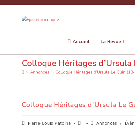
Skip
to
content
Accueil
La Revue
Colloque Héritages d’Ursula 
>
Annonces
>
Colloque Héritages d’Ursula Le Guin (18-2
Colloque Héritages d’Ursula Le Gu
Auteur/autrice
Publication
Post
Pierre-Louis Patoine
Annonces
/
Évè
de
publiée :
category:
la