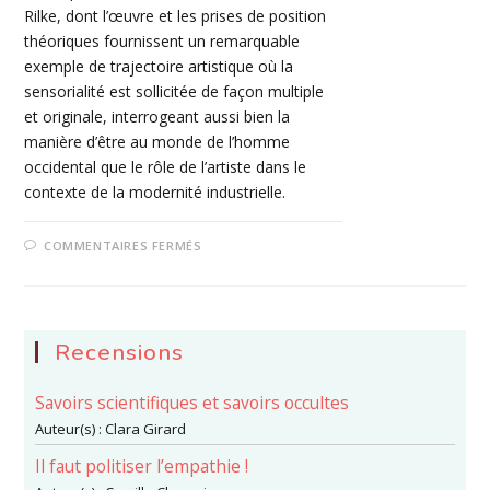
Rilke, dont l’œuvre et les prises de position
théoriques fournissent un remarquable
exemple de trajectoire artistique où la
sensorialité est sollicitée de façon multiple
et originale, interrogeant aussi bien la
manière d’être au monde de l’homme
occidental que le rôle de l’artiste dans le
contexte de la modernité industrielle.
SUR
COMMENTAIRES FERMÉS
8
–
RÉGIMES
SENSORIELS
MODERNISTES :
L’EXEMPLE
DE
Recensions
RILKE
Savoirs scientifiques et savoirs occultes
Auteur(s) :
Clara Girard
Il faut politiser l’empathie !