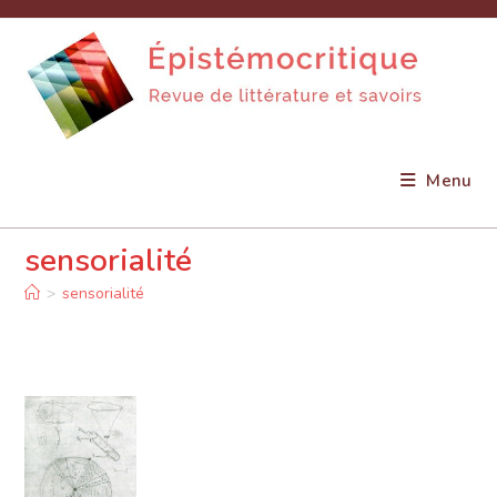
Skip
to
content
Menu
sensorialité
>
sensorialité