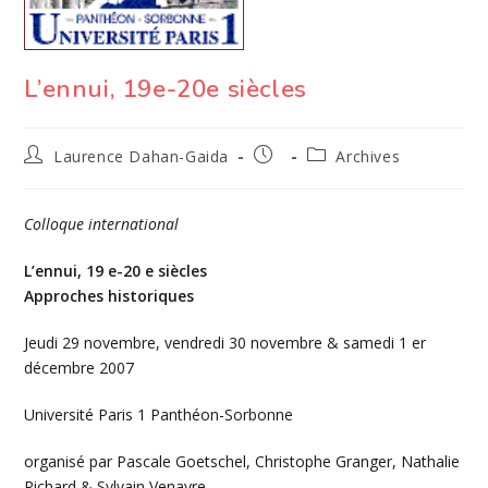
L’ennui, 19e-20e siècles
Auteur/autrice
Publication
Post
Laurence Dahan-Gaida
Archives
de
publiée :
category:
la
publication :
Colloque international
L’ennui, 19 e-20 e siècles
Approches historiques
Jeudi 29 novembre, vendredi 30 novembre & samedi 1 er
décembre 2007
Université Paris 1 Panthéon-Sorbonne
organisé par Pascale Goetschel, Christophe Granger, Nathalie
Richard & Sylvain Venayre