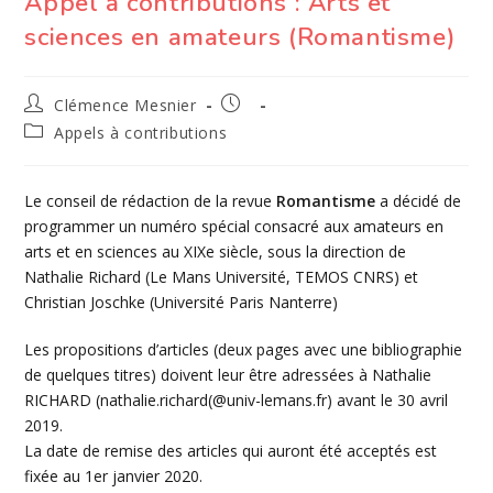
Appel à contributions : Arts et
sciences en amateurs (Romantisme)
Auteur/autrice
Publication
Clémence Mesnier
de
publiée :
Post
Appels à contributions
la
category:
publication :
Le conseil de rédaction de la revue
Romantisme
a décidé de
programmer un numéro spécial consacré aux amateurs en
arts et en sciences au XIXe siècle, sous la direction de
Nathalie Richard (Le Mans Université, TEMOS CNRS) et
Christian Joschke (Université Paris Nanterre)
Les propositions d’articles (deux pages avec une bibliographie
de quelques titres) doivent leur être adressées à Nathalie
RICHARD (nathalie.richard(@univ-lemans.fr) avant le 30 avril
2019.
La date de remise des articles qui auront été acceptés est
fixée au 1er janvier 2020.