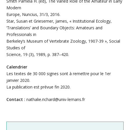
Smith Pamela H. (ed), The Varied Role of the Amateur in Early
Modern
Europe, Nuncius, 31/3, 2016.
Star, Susan et Griesemer, James, « Institutional Ecology,
‘Translations’ and Boundary Objects: Amateurs and
Professionals in
Berkeley’s Museum of Vertebrate Zoology, 1907-39 », Social
Studies of
Science, 19 (3), 1989, p. 387–420.
Calendrier
Les textes de 30 000 signes sont à remettre pour le 1er
janvier 2020.
La publication est prévue fin 2020.
Contact :
nathalie.richard@univ-lemans.fr