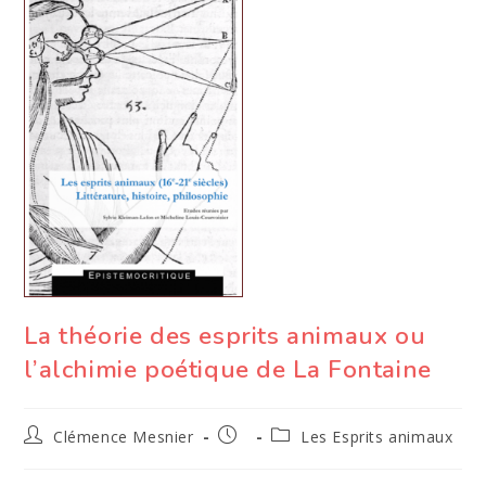
La théorie des esprits animaux ou
l’alchimie poétique de La Fontaine
Auteur/autrice
Publication
Post
Clémence Mesnier
Les Esprits animaux
de
publiée :
category:
la