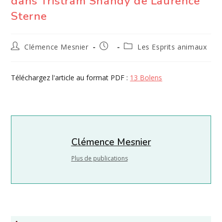
dans Tristram Shandy de Laurence
Sterne
Auteur/autrice
Publication
Post
Clémence Mesnier
Les Esprits animaux
de
publiée :
category:
la
publication :
Téléchargez l'article au format PDF :
13 Bolens
Clémence Mesnier
Plus de publications