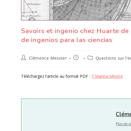
Savoirs et ingenio chez Huarte de
de ingenios para las ciencias
Auteur/autrice
Publication
Post
Clémence Mesnier
Questions sur l'
de
publiée :
category:
la
publication :
Téléchargez l'article au format PDF :
7-Marina Mestre
Cléme
Plus de p