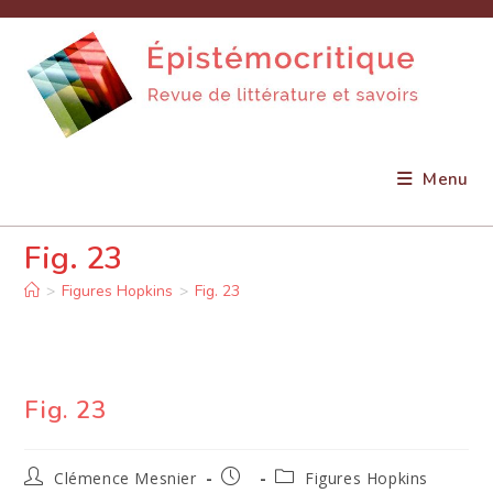
Skip
to
content
Menu
Fig. 23
>
Figures Hopkins
>
Fig. 23
Fig. 23
Auteur/autrice
Publication
Post
Clémence Mesnier
Figures Hopkins