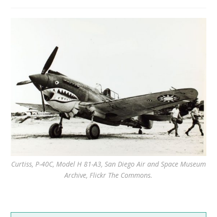
de
publiée :
category:
la
publication :
Curtiss, P-40C, Model H 81-A3, San Diego Air and Space Museum
Archive, Flickr The Commons.