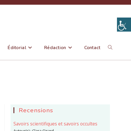
Éditorial
Rédaction
Contact
Toggle
website
search
Recensions
Savoirs scientifiques et savoirs occultes
Auteur(s) :
Clara Girard