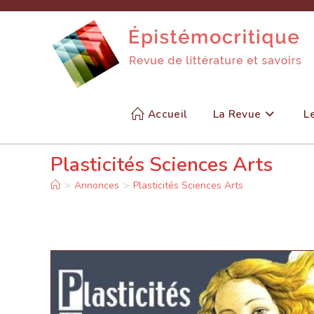
Skip
to
content
Accueil
La Revue
L
Plasticités Sciences Arts
>
Annonces
>
Plasticités Sciences Arts