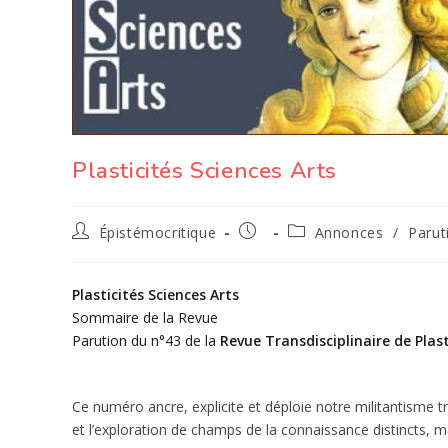
Plasticités Sciences Arts
Auteur/autrice
Publication
Post
Épistémocritique
Annonces
/
Parut
de
publiée :
category:
la
publication :
Plasticités
Sciences Arts
Sommaire de la Revue
Parution du n°43 de la
Revue
Transdisciplinaire
de Plas
Ce numéro ancre, explicite et déploie notre militantisme tra
et l’exploration de champs de la connaissance distincts, 