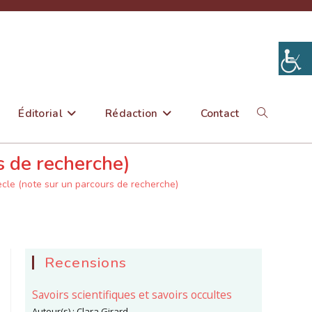
Éditorial
Rédaction
Contact
Toggle
s de recherche)
website
iècle (note sur un parcours de recherche)
search
Recensions
Savoirs scientifiques et savoirs occultes
Auteur(s) :
Clara Girard