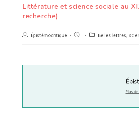
Littérature et science sociale au X
recherche)
Auteur/autrice
Publication
Post
Épistémocritique
Belles lettres, scie
de
publiée :
category:
la
publication :
Épis
Plus de