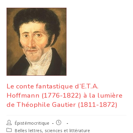
Le conte fantastique d’E.T.A.
Hoffmann (1776-1822) à la lumière
de Théophile Gautier (1811-1872)
Auteur/autrice
Publication
Épistémocritique
de
publiée :
Post
Belles lettres, sciences et littérature