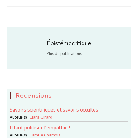
la
category:
publication :
Épistémocritique
Plus de publications
Recensions
Savoirs scientifiques et savoirs occultes
Auteur(s) :
Clara Girard
Il faut politiser l’empathie !
Auteur(s) :
Camille Chamois