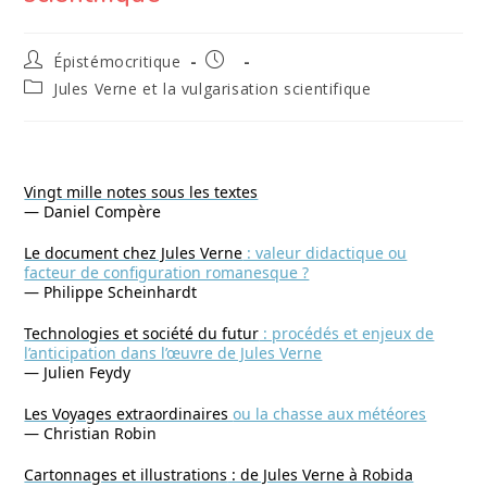
Auteur/autrice
Publication
Épistémocritique
de
publiée :
Post
Jules Verne et la vulgarisation scientifique
la
category:
publication :
Vingt mille notes sous les textes
— Daniel Compère
Le document chez Jules Verne
: valeur didactique ou
facteur de configuration romanesque ?
— Philippe Scheinhardt
Technologies et société du futur
: procédés et enjeux de
l’anticipation dans l’œuvre de Jules Verne
— Julien Feydy
Les Voyages extraordinaires
ou la chasse aux météores
— Christian Robin
Cartonnages et illustrations
: de Jules Verne à Robida