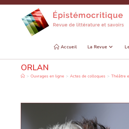
Skip
to
content
Accueil
La Revue
L
ORLAN
>
Ouvrages en ligne
>
Actes de colloques
>
Théâtre 