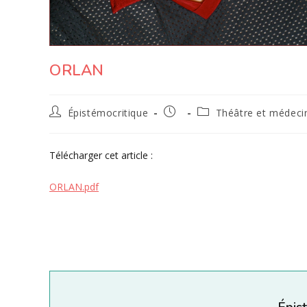
ORLAN
Auteur/autrice
Publication
Post
Épistémocritique
Théâtre et médeci
de
publiée :
category:
la
publication :
Télécharger
cet article :
ORLAN.pdf