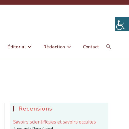
Éditorial
Rédaction
Contact
Toggle
website
search
Recensions
Savoirs scientifiques et savoirs occultes
Auteur(s) :
Clara Girard