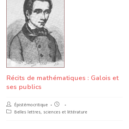
Récits de mathématiques : Galois et
ses publics
Auteur/autrice
Publication
Épistémocritique
de
publiée :
Post
Belles lettres, sciences et littérature
la
category:
publication :