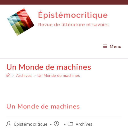
Skip
to
content
Menu
Un Monde de machines
>
Archives
>
Un Monde de machines
Un Monde de machines
Auteur/autrice
Publication
Post
Épistémocritique
Archives