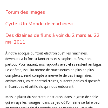
de
publiée :
category:
la
publication :
Forum des Images
Cycle «Un Monde de machines»
Des dizaines de films à voir du 2 mars au 22
mai 2011
À notre époque du “tout électronique”, les machines,
devenues à la fois si familières et si sophistiquées, sont
partout. Pour autant, nos rapports avec elles restent ambigus.
Le cinéma, issu lui-même de machineries de plus en plus
complexes, rend compte à merveille de ces imaginaires
ambivalents, voire contradictoires, suscités par les dispositifs
mécaniques et artificiels qui nous entourent.
Mais le plaisir du spectateur est aussi dans le grain de sable
qui enraye les rouages, dans ce jeu où l’on aime se faire peur
en imaginant la fin du monde par les machines. Un cycle