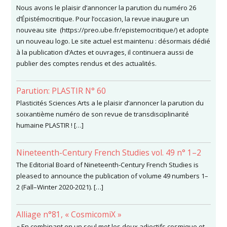
Nous avons le plaisir d’annoncer la parution du numéro 26
d’Épistémocritique. Pour l’occasion, la revue inaugure un
nouveau site (https://preo.ube.fr/epistemocritique/) et adopte
un nouveau logo. Le site actuel est maintenu : désormais dédié
à la publication d’Actes et ouvrages, il continuera aussi de
publier des comptes rendus et des actualités.
Parution: PLASTIR N° 60
Plasticités Sciences Arts a le plaisir d’annoncer la parution du
soixantième numéro de son revue de transdisciplinarité
humaine PLASTIR ! […]
Nineteenth-Century French Studies vol. 49 n° 1–2
The Editorial Board of Nineteenth-Century French Studies is
pleased to announce the publication of volume 49 numbers 1–
2 (Fall–Winter 2020-2021). […]
Alliage n°81, « CosmicomiX »
« En combinant en un seul mot les deux adjectifs cosmique et