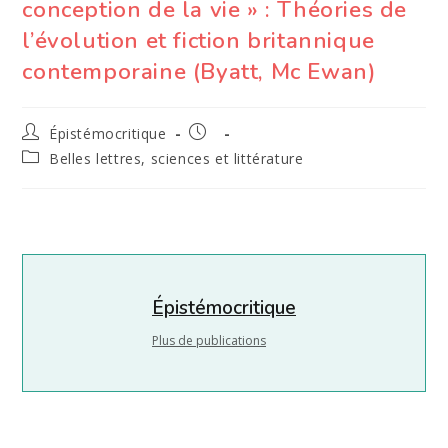
conception de la vie » : Théories de
l’évolution et fiction britannique
contemporaine (Byatt, Mc Ewan)
Auteur/autrice
Publication
Épistémocritique
de
publiée :
Post
Belles lettres, sciences et littérature
la
category:
publication :
Épistémocritique
Plus de publications