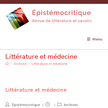
Skip
to
content
Menu
Littérature et médecine
>
Archives
>
Littérature et médecine
Littérature et médecine
Auteur/autrice
Publication
Post
Épistémocritique
Archives