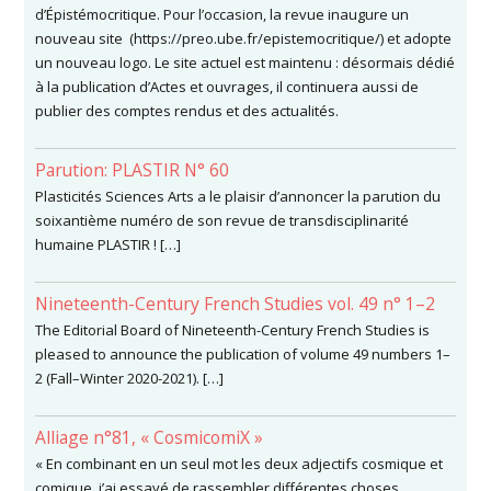
d’Épistémocritique. Pour l’occasion, la revue inaugure un
nouveau site (https://preo.ube.fr/epistemocritique/) et adopte
un nouveau logo. Le site actuel est maintenu : désormais dédié
à la publication d’Actes et ouvrages, il continuera aussi de
publier des comptes rendus et des actualités.
Parution: PLASTIR N° 60
Plasticités Sciences Arts a le plaisir d’annoncer la parution du
soixantième numéro de son revue de transdisciplinarité
humaine PLASTIR ! […]
Nineteenth-Century French Studies vol. 49 n° 1–2
The Editorial Board of Nineteenth-Century French Studies is
pleased to announce the publication of volume 49 numbers 1–
2 (Fall–Winter 2020-2021). […]
Alliage n°81, « CosmicomiX »
« En combinant en un seul mot les deux adjectifs cosmique et
comique, j’ai essayé de rassembler différentes choses